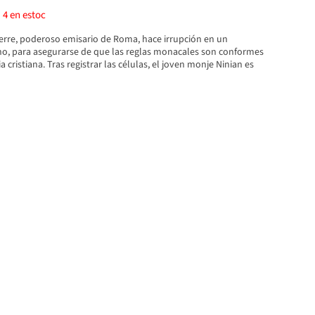
)
4
en estoc
rre, poderoso emisario de Roma, hace irrupción en un
o, para asegurarse de que las reglas monacales son conformes
a cristiana. Tras registrar las células, el joven monje Ninian es