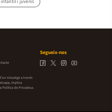
nfantil i juvenil
Segueix-nos
ntacte
d’un missatge a través
atsapp, implica
la
Política de Privadesa.