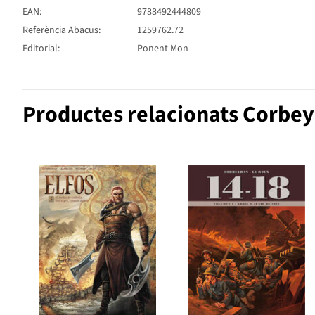
EAN:
9788492444809
Referència Abacus:
1259762.72
Editorial:
Ponent Mon
Productes relacionats Corbey