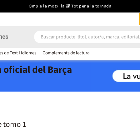
Omple la motxilla 🎒 Tot per a la tornada
nes
es de Text i Idiomes
Complements de lectura
 oficial del Barça
 tomo 1