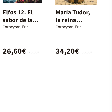
Elfos 12. El
María Tudor,
sabor de la
la reina
muerte / El
sanguinaria
Corbeyran, Eric
Corbeyran, Eric
presidio de
Komoorth
26,60€
34,20€
28,00€
36,00€