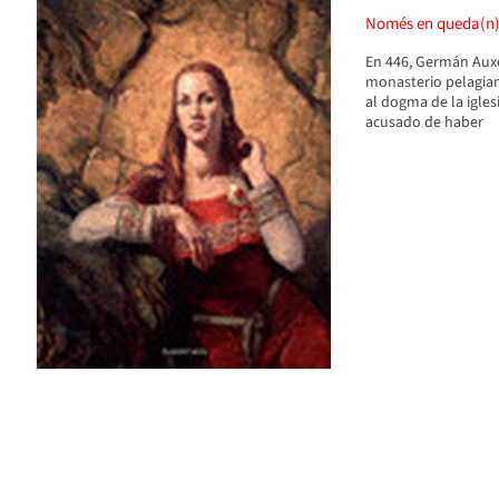
Només en queda(n
En 446, Germán Auxe
monasterio pelagian
al dogma de la iglesi
acusado de haber