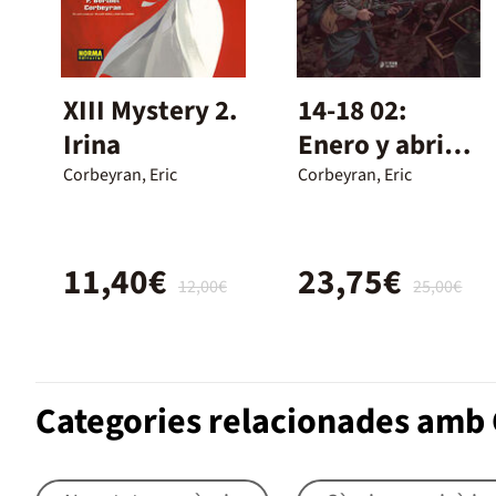
XIII Mystery 2.
14-18 02:
Irina
Enero y abril
de 1914
Corbeyran, Eric
Corbeyran, Eric
11,40€
23,75€
12,00€
25,00€
Categories relacionades amb