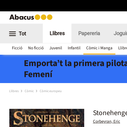
Llibres
Papereria
Jogui
Tot
Ficció
No ficció
Juvenil
Infantil
Còmic i Manga
Llibr
Emporta’t la primera pilota
Femení
Llibres
Còmic
Còmic europeu
Stonehenge
Corbeyran, Eric