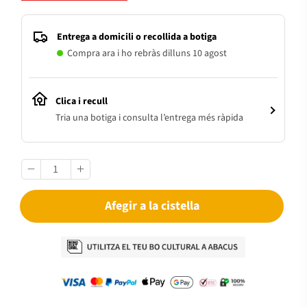
Entrega a domicili o recollida a botiga
Compra ara i ho rebràs dilluns 10 agost
Clica i recull
Tria una botiga i consulta l’entrega més ràpida
Afegir a la cistella