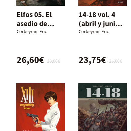
Elfos 05. El
14-18 vol. 4
asedio de
(abril y junio
Cadanla / Elfo
de 1917)
Corbeyran, Eric
Corbeyran, Eric
negro,
corazon
26,60€
23,75€
oscuro
28,00€
25,00€