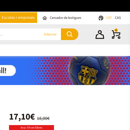
Escoles i empreses
Cercador de botigues
CAT
CAS
0
Esborrar
17,10€
18,00€
Avui -5% en llibres