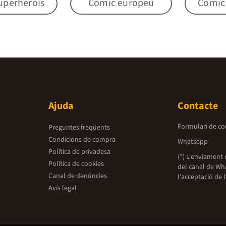
uperherois
Còmic europeu
Còmic i
Ajuda
Contacte
Formulari de co
Preguntes freqüents
Condicions de compra
Whatsapp
Política de privadesa
(*) L'enviament 
Política de cookies
del canal de Wh
Canal de denúncies
l'acceptació de 
Avís legal