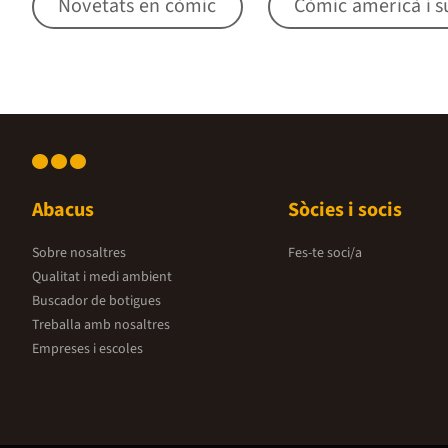
Novetats en còmic
Còmic americà i s
Abacus
Sòcies i socis
Sobre nosaltres
Fes-te soci/a
Qualitat i medi ambient
Buscador de botigues
Treballa amb nosaltres
Empreses i escoles