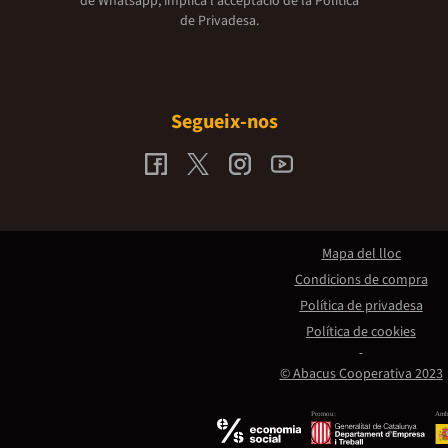
de Whatsapp, implica l'acceptació de la
Política
de Privadesa.
Segueix-nos
Mapa del lloc
Condicions de compra
Política de privadesa
Política de cookies
© Abacus Cooperativa 2023
Promou:
Amb 