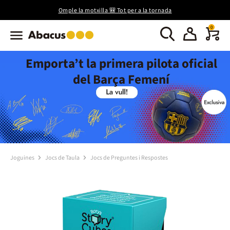
Omple la motxilla 🎒 Tot per a la tornada
0
Emporta’t la primera pilota oficial
del Barça Femení
Joguines
Jocs de Taula
Jocs de Preguntes i Respostes