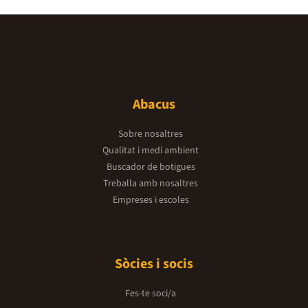
Abacus
Sobre nosaltres
Qualitat i medi ambient
Buscador de botigues
Treballa amb nosaltres
Empreses i escoles
Sòcies i socis
Fes-te soci/a