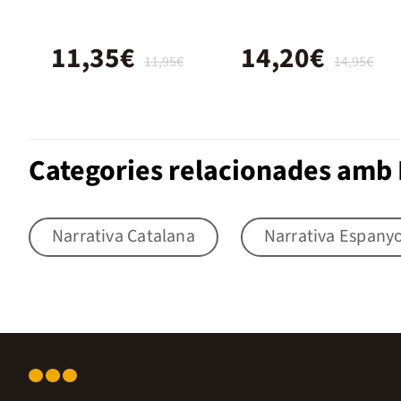
The Orwell
Estate)
11,35€
14,20€
11,95€
14,95€
Categories relacionades amb 
Narrativa Catalana
Narrativa Espany