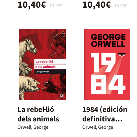
10,40€
10,40€
10,95€
10,95€
La rebel·lió
1984 (edición
dels animals
definitiva
avalada por
Orwell, George
Orwell, George