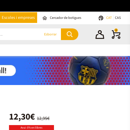
Escoles i empreses
Cercador de botigues
CAT
CAS
0
Esborrar
12,30€
12,95€
Avui -5% en llibres