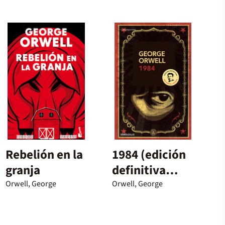
Rebelión en la
1984 (edición
granja
definitiva
avalada por
Orwell, George
Orwell, George
The Orwell
Estate)