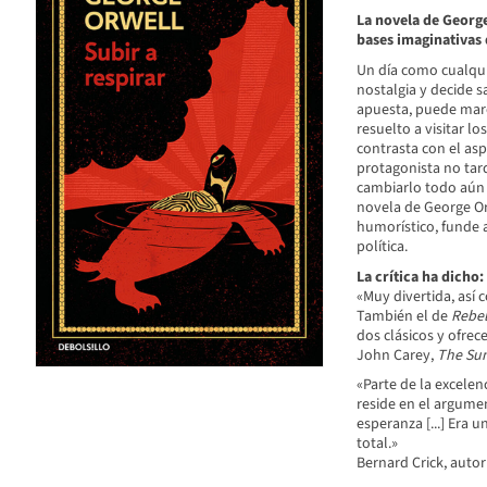
La novela de George
bases imaginativas
Un día como cualqui
nostalgia y decide s
apuesta, puede marc
resuelto a visitar lo
contrasta con el asp
protagonista no tar
cambiarlo todo aún 
novela de George Or
humorístico, funde 
política.
La crítica ha dicho:
«Muy divertida, así 
También el de
Rebel
dos clásicos y ofrec
John Carey,
The Su
«Parte de la excelen
reside en el argume
esperanza [...] Era 
total.»
Bernard Crick, auto