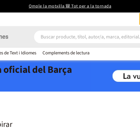
Omple la motxilla 🎒 Tot per a la tornada
nes
es de Text i Idiomes
Complements de lectura
 oficial del Barça
irar