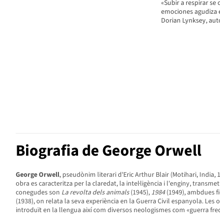
«Subir a respirar se
emociones agudiza el
Dorian Lynksey, aut
Biografia de George Orwell
George Orwell
, pseudònim literari d'Eric Arthur Blair (Motihari, India,
obra es caracteritza per la claredat, la intel·ligència i l'enginy, tran
conegudes son
La revolta dels animals
(1945),
1984
(1949), ambdues fic
(1938), on relata la seva experiència en la Guerra Civil espanyola. Les o
introduït en la llengua així com diversos neologismes com «guerra fr