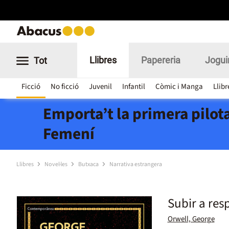
Llibres
Papereria
Jogui
Tot
Ficció
No ficció
Juvenil
Infantil
Còmic i Manga
Llibr
Emporta’t la primera pilota
Femení
Llibres
Novel·les
Butxaca
Narrativa estrangera
Subir a resp
Orwell, George