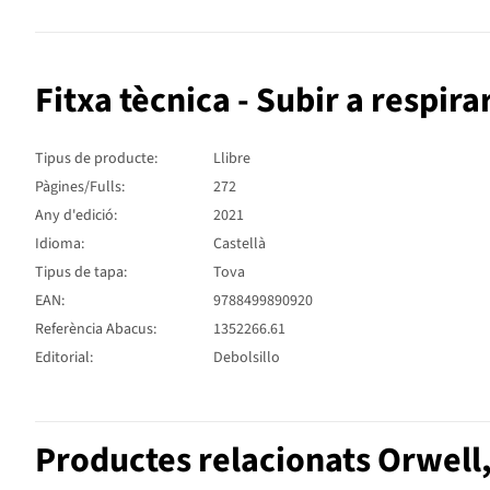
Fitxa tècnica - Subir a respira
Tipus de producte:
Llibre
Pàgines/Fulls:
272
Any d'edició:
2021
Idioma:
Castellà
Tipus de tapa:
Tova
EAN:
9788499890920
Referència Abacus:
1352266.61
Editorial:
Debolsillo
Productes relacionats Orwell