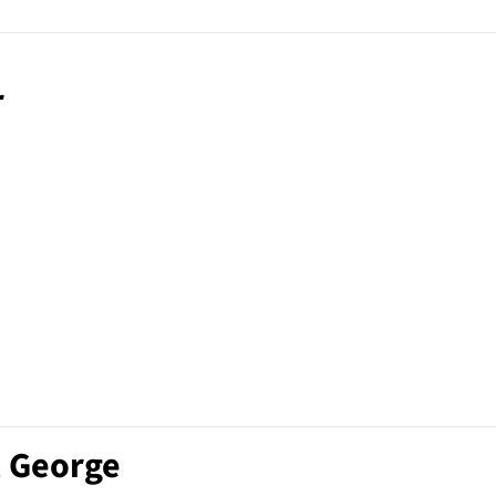
r
, George