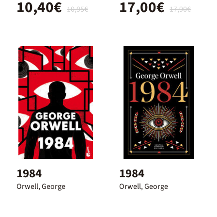
10,40€
17,00€
10,95€
17,90€
1984
1984
Orwell, George
Orwell, George