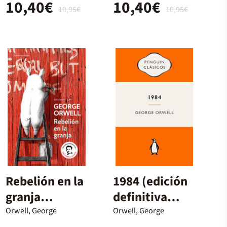
10,40€
10,40€
10,95€
10,95€
Rebelión en la
1984 (edición
granja
definitiva
(edición
avalada por
Orwell, George
Orwell, George