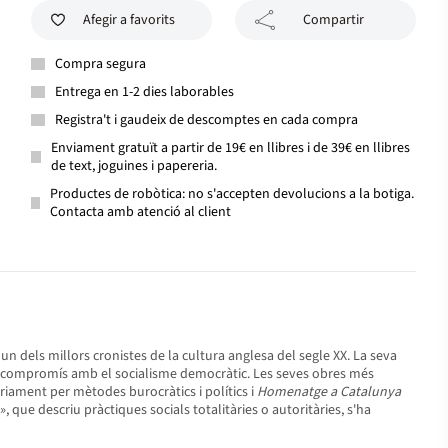
Afegir a favorits
Compartir
Compra segura
Entrega en 1-2 dies laborables
Registra't i gaudeix de descomptes en cada compra
Enviament gratuït a partir de 19€ en llibres i de 39€ en llibres
de text, joguines i papereria.
Productes de robòtica: no s'accepten devolucions a la botiga.
Contacta amb atenció al client
t un dels millors cronistes de la cultura anglesa del segle XX. La seva
e i el compromís amb el socialisme democràtic. Les seves obres més
riament per mètodes burocràtics i polítics i
Homenatge a Catalunya
, que descriu pràctiques socials totalitàries o autoritàries, s'ha