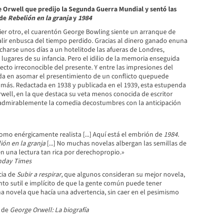
 Orwell que predijo la Segunda Guerra Mundial y sentó las
 de
Rebelión en la granja
y
1984
er otro, el cuarentón George Bowling siente un arranque de
alir enbusca del tiempo perdido. Gracias al dinero ganado enuna
harse unos días a un hotelitode las afueras de Londres,
s lugares de su infancia. Pero el idilio de la memoria enseguida
ecto irreconocible del presente. Y entre las impresiones del
da en asomar el presentimiento de un conflicto quepuede
más. Redactada en 1938 y publicada en el 1939, esta estupenda
well, en la que destaca su veta menos conocida de escritor
admirablemente la comedia decostumbres con la anticipación
como enérgicamente realista [...] Aquí está el embrión de
1984
.
ión en la granja
[...] No muchas novelas albergan las semillas de
en una lectura tan rica por derechopropio.»
nday Times
cia de
Subir a respirar
, que algunos consideran su mejor novela,
nto sutil e implícito de que la gente común puede tener
una novela que hacía una advertencia, sin caer en el pesimismo
r de
George Orwell: La biografía