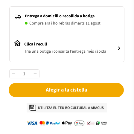
Entrega a domicili o recollida a botiga
Compra ara i ho rebràs dimarts 11 agost
Clica i recull
Tria una botiga i consulta l’entrega més ràpida
Afegir a la cistella