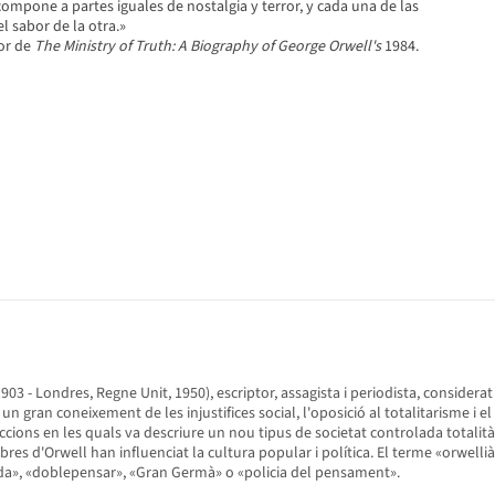
 compone a partes iguales de nostalgia y terror, y cada una de las
 sabor de la otra.»
or de
The Ministry of Truth: A Biography of George Orwell's
1984.
 1903 - Londres, Regne Unit, 1950), escriptor, assagista i periodista, considera
smet un gran coneixement de les injustifices social, l'oposició al totalitarism
cions en les quals va descriure un nou tipus de societat controlada totalità
bres d'Orwell han influenciat la cultura popular i política. El terme «orwellià»
eda», «doblepensar», «Gran Germà» o «policia del pensament».