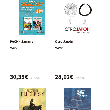
PACK - Sammy
Otro Japón
Aavv
Aavv
30,35€
28,02€
31,95€
29,50€