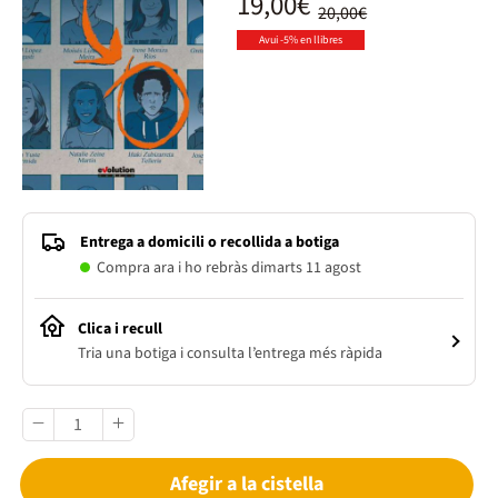
19,00€
20,00€
Avui -5% en llibres
Entrega a domicili o recollida a botiga
Compra ara i ho rebràs dimarts 11 agost
Clica i recull
Tria una botiga i consulta l’entrega més ràpida
Afegir a la cistella