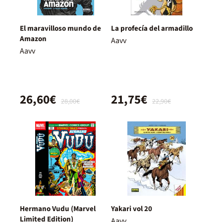
El maravilloso mundo de
La profecía del armadillo
Amazon
Aavv
Aavv
26,60€
21,75€
28,00€
22,90€
Hermano Vudu (Marvel
Yakari vol 20
Limited Edition)
Aavv