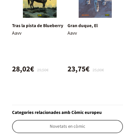
Tras la pista de Blueberry
Gran duque, El
Aavv
Aavv
28,02€
23,75€
29,50€
25,00€
Categories relacionades amb Còmic europeu
Novetats en còmic