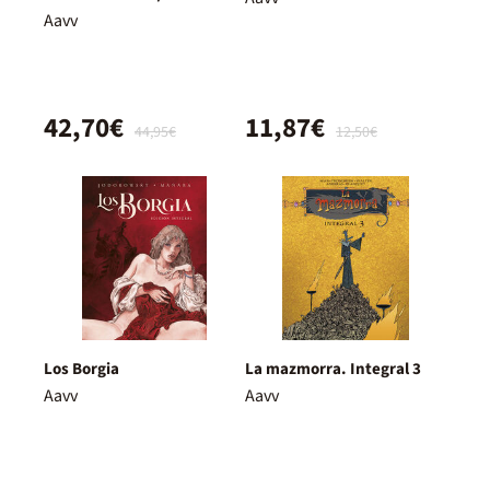
Aavv
42,70€
11,87€
44,95€
12,50€
Los Borgia
La mazmorra. Integral 3
Aavv
Aavv