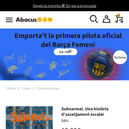
Omple la motxilla 🎒 Tot per a la tornada
0
Emporta’t la primera pilota oficial
del Barça Femení
Llibres
Còmic
Còmic europeu
Subnormal. Una història
d'assetjament escolar
Aavv