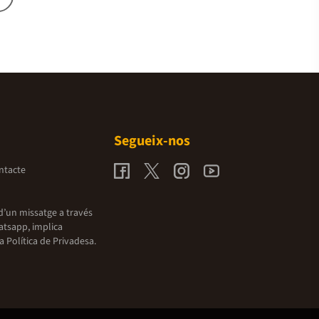
Segueix-nos
ntacte
d’un missatge a través
atsapp, implica
la
Política de Privadesa.