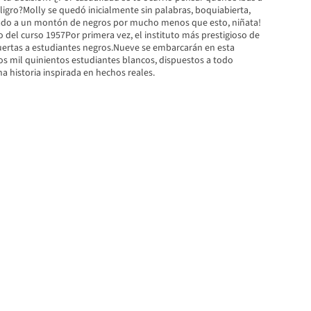
igro?Molly se quedó inicialmente sin palabras, boquiabierta,
hado a un montón de negros por mucho menos que esto, niñata!
o del curso 1957Por primera vez, el instituto más prestigioso de
ertas a estudiantes negros.Nueve se embarcarán en esta
os mil quinientos estudiantes blancos, dispuestos a todo
 historia inspirada en hechos reales.