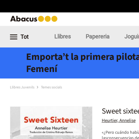
Llibres
Papereria
Jogui
Tot
Emporta’t la primera pilota
Femení
Llibres Juvenils
Temes socials
Sweet sixte
Heurtier, Annelise
«¿Pero cuándo hab
lasconsecuencias de 