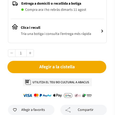
Entrega a domicili o recollida a botiga
Compra ara i ho rebràs dimarts 11 agost
Clica i recull
Tria una botiga i consulta l’entrega més ràpida
Afegir a la cistella
Afegir a favorits
Compartir