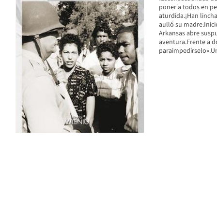
poner a todos en pel
aturdida.¡Han linc
aulló su madre.Inici
Arkansas abre suspu
aventura.Frente a d
paraimpedírselo».Una