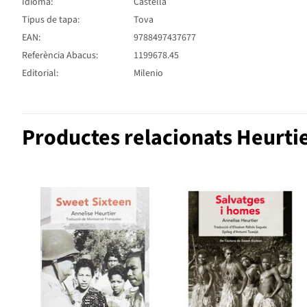
Idioma:
Castellà
Tipus de tapa:
Tova
EAN:
9788497437677
Referència Abacus:
1199678.45
Editorial:
Milenio
Productes relacionats Heurtie