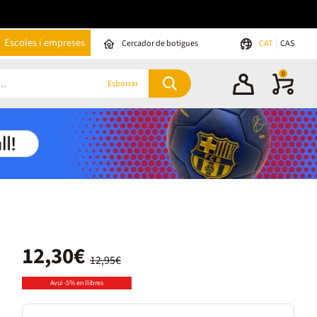
Escoles i empreses
Cercador de botigues
CAT
CAS
0
Esborrar
12,30€
12,95€
Avui -5% en llibres