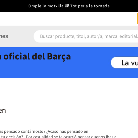
Omple la motxilla 🎒 Tot per a la tornada
nes
 oficial del Barça
en
ías pensado contárnoslo? ¿Acaso has pensado en
tu decisión? ¿Por casualidad se te ocurrió pensar quenos ibas a