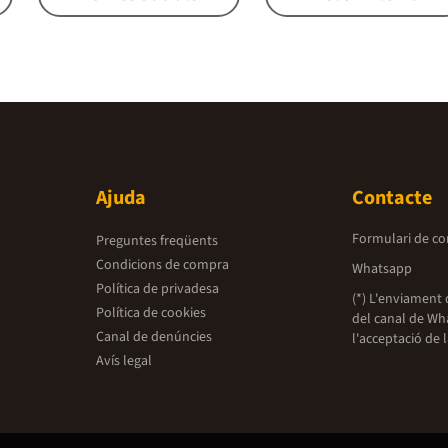
Ajuda
Contacte
Formulari de co
Preguntes freqüents
Condicions de compra
Whatsapp
Política de privadesa
(*) L'enviament 
Política de cookies
del canal de Wh
Canal de denúncies
l'acceptació de 
Avís legal