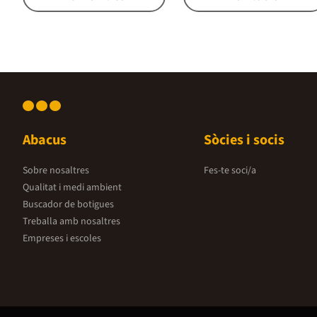
Abacus
Sòcies i socis
Sobre nosaltres
Fes-te soci/a
Qualitat i medi ambient
Buscador de botigues
Treballa amb nosaltres
Empreses i escoles