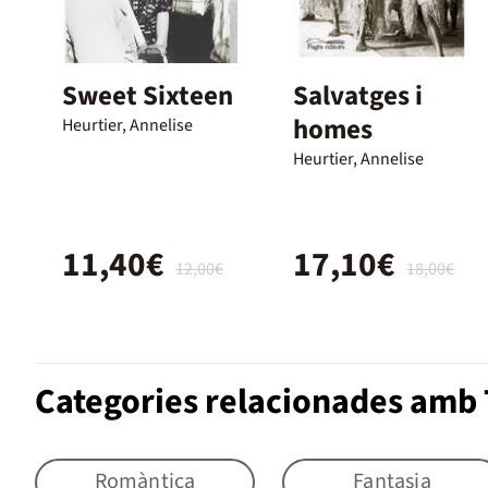
Sweet Sixteen
Salvatges i
homes
Heurtier, Annelise
Heurtier, Annelise
11,40€
17,10€
12,00€
18,00€
Categories relacionades amb 
Romàntica
Fantasia