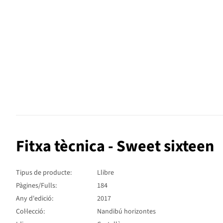
Fitxa tècnica - Sweet sixteen
Tipus de producte:
Llibre
Pàgines/Fulls:
184
Any d'edició:
2017
Col·lecció:
Nandibú horizontes