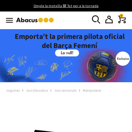
Omple la motxilla 🎒 Tot per a la tornada
0
Emporta’t la primera pilota oficial
del Barça Femení
Joguines
Jocs Educatius
Jocs sensorials
Manipulació