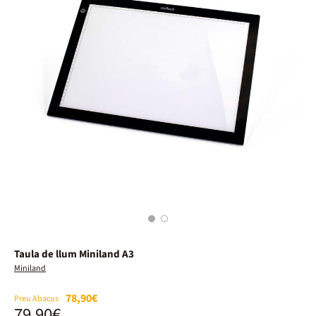
1
2
Taula de llum Miniland A3
Miniland
78,90€
Preu Abacus
79,90€