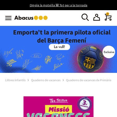
Omple la motxilla 🎒 Tot per a la tornada
0
Emporta’t la primera pilota oficial
del Barça Femení
Llibres Infantils
Quaderns de vacances
Quaderns de vacances de Primària