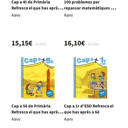
Cap a 4t de Primària
100 problemes per
Refresca el que has après a
repassar matemàtiques 5è
3r
Primària
Aavv
Aavv
15,15€
16,10€
15,95€
16,95€
Cap a 5è de Primària
Cap a 1r d'ESO Refresca el
Refresca el que has après a
que has après a 6è
4t
Aavv
Aavv