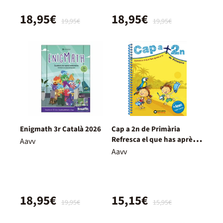
18,95€
18,95€
19,95€
19,95€
Enigmath 3r Català 2026
Cap a 2n de Primària
Refresca el que has après a
Aavv
1r
Aavv
18,95€
15,15€
19,95€
15,95€