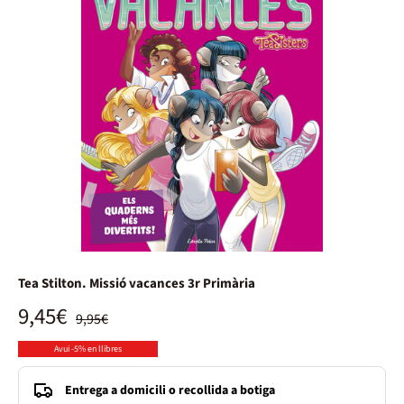
Tea Stilton. Missió vacances 3r Primària
9,45€
9,95€
Avui -5% en llibres
Entrega a domicili o recollida a botiga