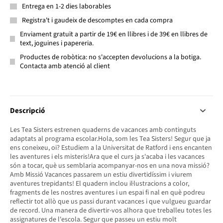
Entrega en 1-2 dies laborables
Registra't i gaudeix de descomptes en cada compra
Enviament gratuït a partir de 19€ en llibres i de 39€ en llibres de
text, joguines i papereria.
Productes de robòtica: no s'accepten devolucions a la botiga.
Contacta amb atenció al client
Descripció
Les Tea Sisters estrenen quaderns de vacances amb continguts
adaptats al programa escolar.Hola, som les Tea Sisters! Segur que ja
ens coneixeu, oi? Estudiem a la Universitat de Ratford i ens encanten
les aventures i els misteris!Ara que el curs ja s'acaba i les vacances
són a tocar, què us semblaria acompanyar-nos en una nova missió?
Amb Missió Vacances passarem un estiu divertidíssim i viurem
aventures trepidants! El quadern inclou il·lustracions a color,
fragments de les nostres aventures i un espai fi nal en què podreu
reflectir tot allò que us passi durant vacances i que vulgueu guardar
de record. Una manera de divertir-vos alhora que treballeu totes les
assignatures de l'escola. Segur que passeu un estiu molt