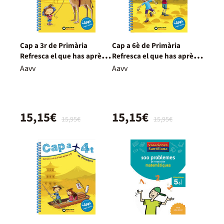
Cap a 3r de Primària
Cap a 6è de Primària
Refresca el que has après a
Refresca el que has après a
2n
5è
Aavv
Aavv
15,15€
15,15€
15,95€
15,95€