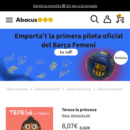
Omple la motxilla 🎒 Tot per a la tornada
0
Emporta’t la primera pilota oficial
del Barça Femení
Llibres Infantils
Literatura infantil
A partir de 5 anys
Àlbums il·lustrats
Teresa la princesa
Mazo, Margarita del
8,07€
8,50€