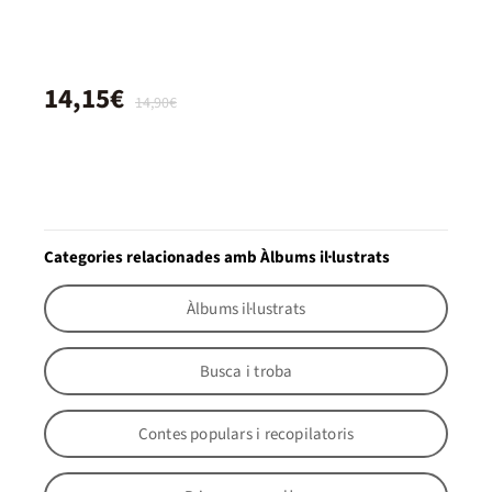
14,15€
14,90€
Categories relacionades amb Àlbums il·lustrats
Àlbums il·lustrats
Busca i troba
Contes populars i recopilatoris