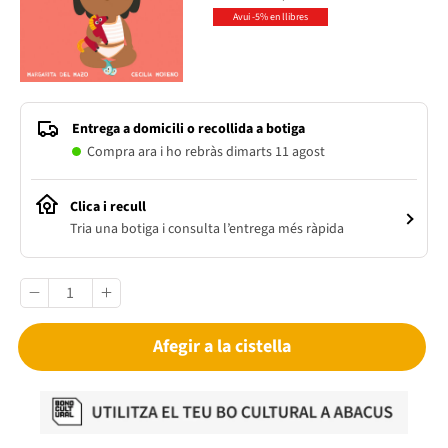
Avui -5% en llibres
Entrega a domicili o recollida a botiga
Compra ara i ho rebràs dimarts 11 agost
Clica i recull
Tria una botiga i consulta l’entrega més ràpida
Afegir a la cistella