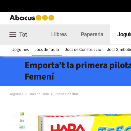
Llibres
Papereria
Jogui
Tot
Joguines
Jocs de Taula
Jocs de Construcció
Jocs Simbòli
Emporta’t la primera pilota
Femení
Joguines
Jocs de Taula
Jocs d'Habilitat