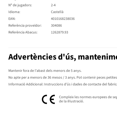
Nº de jugadors:
2-4
Idioma:
Castellà
EAN:
4010168238036
Referència proveïdor:
304086
Referència Abacus:
1262879.93
Advertències d'ús, mantenime
Mantenir fora de l'abast dels menors de 5 anys.
No apte per a menors de 36 mesos / 3 anys. Pot contenir peces petites. P
Informació Addicional: Instruccions d’ús i dades de contacte del fabric
Compleix les normes europees de segur
de la il·lustració.