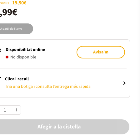
19,50€
Abacus
,99€
A partir de 5 anys
Disponibilitat online
Avisa'm
No disponible
Clica i recull
Tria una botiga i consulta l’entrega més ràpida
Afegir a la cistella