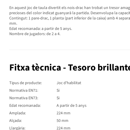
En aquest joc de taula divertit els nois-drac han trobat un tresor am
precioses del color indicat guanyarà la partida. Desenvolupa la capacit
Contingut: 1 pare-drac, 1 planta (part inferior de la caixa) amb 4 separado
mm.
Edat recomanada: a partir de 5 anys.
Nombre de jugadors: de 2 a 4.
Fitxa tècnica - Tesoro brillant
Tipus de producte:
Joc d'habilitat
Normativa EN71:
Si
Normativa EN73:
Si
Edat recomanada:
A partir de 5 anys
Amplada:
224 mm
Alçada:
50 mm
Llargària:
224 mm