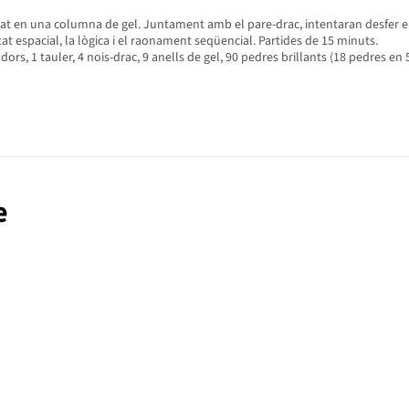
agat en una columna de gel. Juntament amb el pare-drac, intentaran desfer e
at espacial, la lògica i el raonament seqüencial. Partides de 15 minuts.
rs, 1 tauler, 4 nois-drac, 9 anells de gel, 90 pedres brillants (18 pedres en 5 c
e