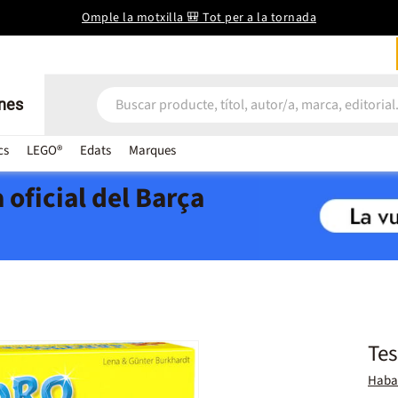
Omple la motxilla 🎒 Tot per a la tornada
nes
cs
LEGO®
Edats
Marques
 oficial del Barça
Tes
Haba