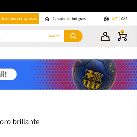
Escoles i empreses
Cercador de botigues
CAT
CAS
0
Esborrar
oro brillante