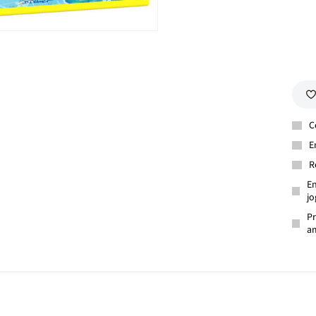
C
E
R
En
jo
Pr
am