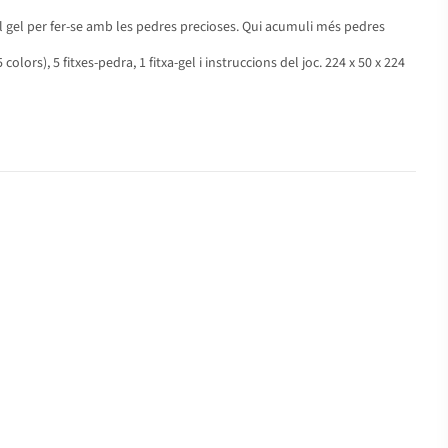
l gel per fer-se amb les pedres precioses. Qui acumuli més pedres
olors), 5 fitxes-pedra, 1 fitxa-gel i instruccions del joc. 224 x 50 x 224