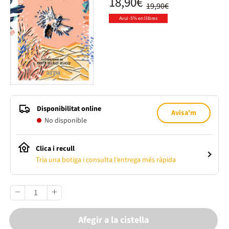
18,90€
19,90€
Avui -5% en llibres
Disponibilitat online
Avisa'm
No disponible
Clica i recull
Tria una botiga i consulta l’entrega més ràpida
Afegir a la cistella