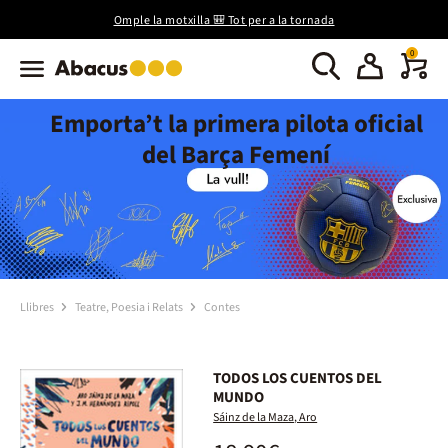
Omple la motxilla 🎒 Tot per a la tornada
0
Emporta’t la primera pilota oficial
del Barça Femení
Llibres
Teatre, Poesia i Relats
Contes
TODOS LOS CUENTOS DEL
MUNDO
Sáinz de la Maza, Aro