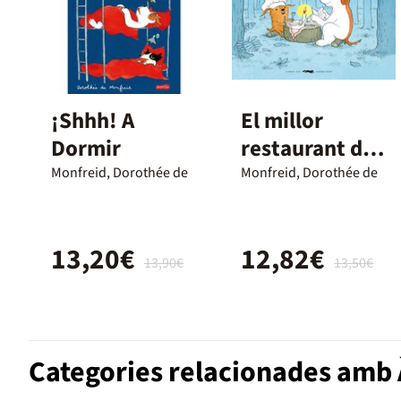
¡Shhh! A
El millor
Dormir
restaurant del
món
Monfreid, Dorothée de
Monfreid, Dorothée de
13,20€
12,82€
13,90€
13,50€
Categories relacionades amb À