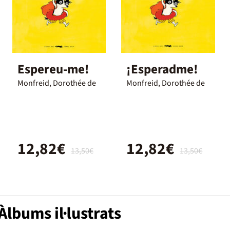
Espereu-me!
¡Esperadme!
Monfreid, Dorothée de
Monfreid, Dorothée de
12,82€
12,82€
13,50€
13,50€
lbums il·lustrats