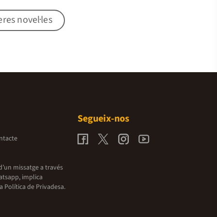
res novel·les
Segueix-nos
ntacte
d’un missatge a través
atsapp, implica
la
Política de Privadesa.