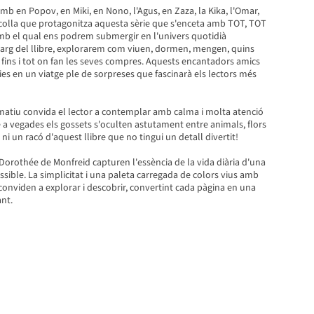
b en Popov, en Miki, en Nono, l'Agus, en Zaza, la Kika, l'Omar,
a colla que protagonitza aquesta sèrie que s'enceta amb TOT, TOT
amb el qual ens podrem submergir en l'univers quotidià
llarg del llibre, explorarem com viuen, dormen, mengen, quins
 fins i tot on fan les seves compres. Aquests encantadors amics
ies en un viatge ple de sorpreses que fascinarà els lectors més
atiu convida el lector a contemplar amb calma i molta atenció
a vegades els gossets s'oculten astutament entre animals, flors
ni un racó d'aquest llibre que no tingui un detall divertit!
e Dorothée de Monfreid capturen l'essència de la vida diària d'una
ssible. La simplicitat i una paleta carregada de colors vius amb
 conviden a explorar i descobrir, convertint cada pàgina en una
nt.