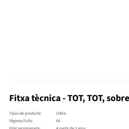
Fitxa tècnica - TOT, TOT, sobre
Tipus de producte:
Llibre
Pàgines/Fulls:
64
Edat recomanada:
A partir de 3 anys