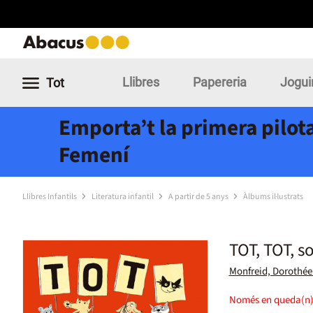
Llibres
Papereria
Jogui
Tot
Emporta’t la primera pilota
Femení
Llibres Infantils
Literatura infantil
A partir de 5 anys
Àlbums il·lustrats
TOT, TOT, s
Monfreid, Dorothée
Només en queda(n