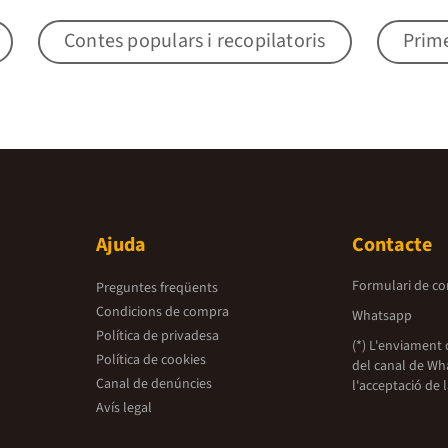
Contes populars i recopilatoris
Prime
Ajuda
Contacte
Formulari de co
Preguntes freqüents
Condicions de compra
Whatsapp
Política de privadesa
(*) L'enviament 
Política de cookies
del canal de Wh
Canal de denúncies
l'acceptació de 
Avís legal