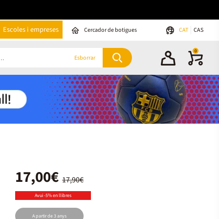
Escoles i empreses
Cercador de botigues
CAT
CAS
0
Esborrar
17,00€
17,90€
Avui -5% en llibres
A partir de 3 anys