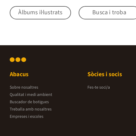
Àlbums il·lustrats
Busca i troba
Abacus
Sòcies i socis
Sobre nosaltres
Fes-te soci/a
Qualitat i medi ambient
Buscador de botigues
Treballa amb nosaltres
Empreses i escoles