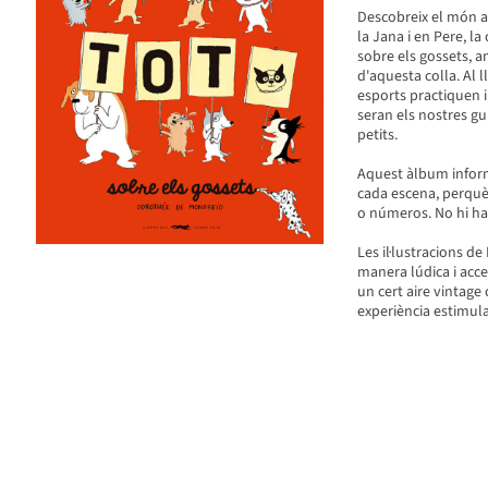
Descobreix el món am
la Jana i en Pere, l
sobre els gossets, 
d'aquesta colla. Al 
esports practiquen i
seran els nostres gu
petits.
Aquest àlbum inform
cada escena, perquè 
o números. No hi ha 
Les il·lustracions d
manera lúdica i acce
un cert aire vintage
experiència estimula