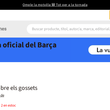
Omple la motxilla 🎒 Tot per a la tornada
nes
 oficial del Barça
obre els gossets
 de
)
2
en estoc