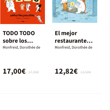
TODO TODO
El mejor
sobre los
restaurante
perritos
del mundo
Monfreid, Dorothée de
Monfreid, Dorothée de
17,00€
12,82€
17,90€
13,50€