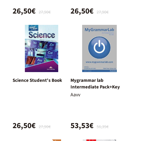
26,50€
26,50€
27,90€
27,90€
Science Student's Book
Mygrammar lab
Intermediate Pack+Key
Aavv
26,50€
53,53€
27,90€
56,35€