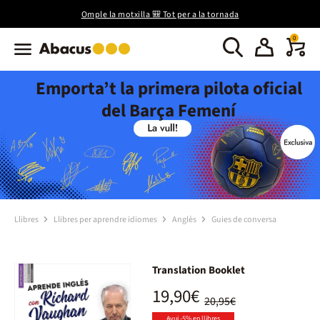
Omple la motxilla 🎒 Tot per a la tornada
0
Emporta’t la primera pilota oficial
del Barça Femení
Llibres
Llibres per aprendre idiomes
Anglès
Guies de conversa
Translation Booklet
19,90€
20,95€
Avui -5% en llibres