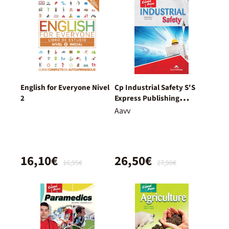
English for Everyone Nivel
Cp Industrial Safety S'S
2
Express Publishing
9781471587658
Aavv
16,10€
26,50€
16,95€
27,90€