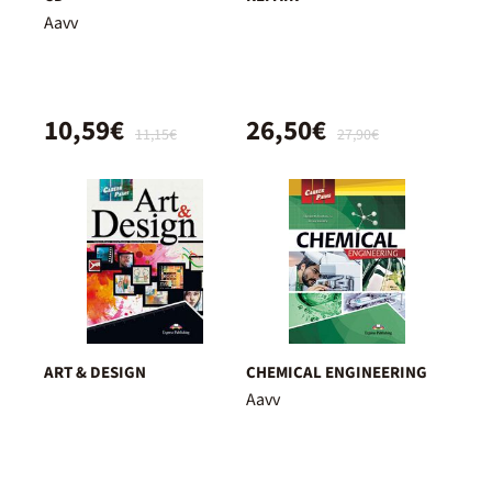
Aavv
10,59€
26,50€
11,15€
27,90€
ART & DESIGN
CHEMICAL ENGINEERING
Aavv