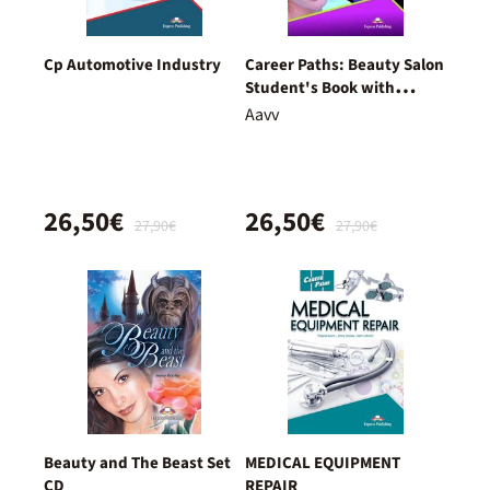
Cp Automotive Industry
Career Paths: Beauty Salon
Student's Book with
DigiBooks
Aavv
26,50€
26,50€
27,90€
27,90€
Beauty and The Beast Set
MEDICAL EQUIPMENT
CD
REPAIR