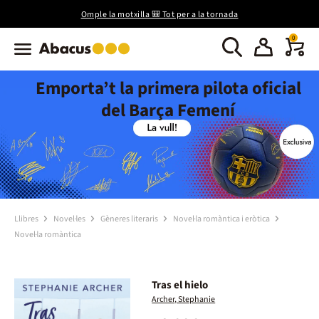
Omple la motxilla 🎒 Tot per a la tornada
0
Emporta’t la primera pilota oficial
del Barça Femení
Llibres
Novel·les
Gèneres literaris
Novel·la romàntica i eròtica
Novel·la romàntica
Tras el hielo
Archer, Stephanie