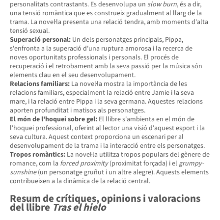
personalitats contrastants. Es desenvolupa un
slow burn
, és a dir,
una tensió romàntica que es construeix gradualment al llarg de la
trama. La novel·la presenta una relació tendra, amb moments d'alta
tensió sexual.
Superació personal:
Un dels personatges principals, Pippa,
s'enfronta a la superació d'una ruptura amorosa i la recerca de
noves oportunitats professionals i personals. El procés de
recuperació i el retrobament amb la seva passió per la música són
elements clau en el seu desenvolupament.
Relacions familiars:
La novel·la mostra la importància de les
relacions familiars, especialment la relació entre Jamie i la seva
mare, i la relació entre Pippa i la seva germana. Aquestes relacions
aporten profunditat i matisos als personatges.
El món de l'hoquei sobre gel:
El llibre s'ambienta en el món de
l'hoquei professional, oferint al lector una visió d'aquest esport i la
seva cultura. Aquest context proporciona un escenari per al
desenvolupament de la trama i la interacció entre els personatges.
Tropos romàntics:
La novel·la utilitza tropos populars del gènere de
romance, com la
forced proximity
(proximitat forçada) i el
grumpy-
sunshine
(un personatge gruñut i un altre alegre). Aquests elements
contribueixen a la dinàmica de la relació central.
Resum de crítiques, opinions i valoracions
del llibre
Tras el hielo