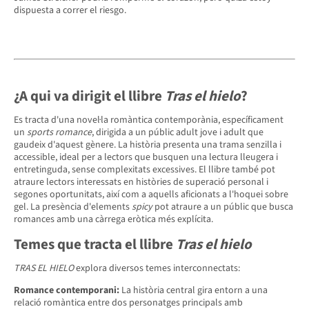
dispuesta a correr el riesgo.
¿A qui va dirigit el llibre
Tras el hielo
?
Es tracta d'una novel·la romàntica contemporània, específicament
un
sports romance
, dirigida a un públic adult jove i adult que
gaudeix d'aquest gènere. La història presenta una trama senzilla i
accessible, ideal per a lectors que busquen una lectura lleugera i
entretinguda, sense complexitats excessives. El llibre també pot
atraure lectors interessats en històries de superació personal i
segones oportunitats, així com a aquells aficionats a l'hoquei sobre
gel. La presència d'elements
spicy
pot atraure a un públic que busca
romances amb una càrrega eròtica més explícita.
Temes que tracta el llibre
Tras el hielo
TRAS EL HIELO
explora diversos temes interconnectats:
Romance contemporani:
La història central gira entorn a una
relació romàntica entre dos personatges principals amb