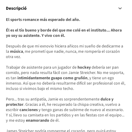
Descripció
El sports romance más esperado del año.
Él es el tío bueno y borde del que me colé en el instituto... Ahora
yo soy su asistente. Y vivo con él.
Después de que mi exnovio hiciera añicos mi sueño de dedicarme a
la
música
, me prometí que nadie, nunca, me rompería el corazón
otra vez.
Trabajar de asistente para un jugador de
hockey
debería ser pan
comido, pero nada resulta fácil con Jamie Streicher. No me soporta,
es tan
intimidantemente guapo como gruñón
, y tiene un ego
inmenso. Así que no debería resultarme difícil ser profesional con él,
incluso si vivimos bajo el mismo techo.
Pero... tras su antipatía, Jamie es sorprendentemente
dulce y
protector
. Gracias a él, he recuperado la chispa creativa, vuelvo a
escribir
canciones
y tengo ganas de subirme de nuevo al escenario.
Y sí, llevo su camiseta en los partidos y en las fiestas con el equipo...
y me estoy
enamorando
de él.
James Streicher podría romperme el corazón, pero quizá estoy