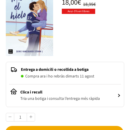
18,00€
18,95€
Avui -5% en llibres
Entrega a domicili o recollida a botiga
Compra ara i ho rebràs dimarts 11 agost
Clica i recull
Tria una botiga i consulta l’entrega més ràpida