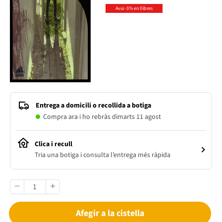
Avui -5% en llibres
Entrega a domicili o recollida a botiga
Compra ara i ho rebràs dimarts 11 agost
Clica i recull
Tria una botiga i consulta l’entrega més ràpida
Afegir a la cistella