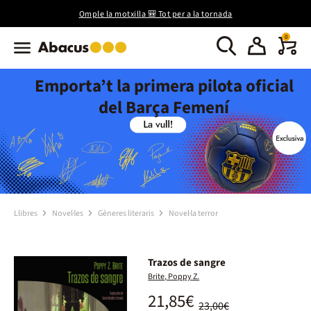
Omple la motxilla 🎒 Tot per a la tornada
0
Emporta’t la primera pilota oficial
del Barça Femení
Llibres
Novel·les
Gèneres literaris
Novel·la terror
Trazos de sangre
Brite, Poppy Z.
21,85€
23,00€