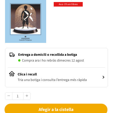
Avui -5% en llibres
Entrega a domicili o recollida a botiga
Compra ara i ho rebràs dimecres 12 agost
Clica i recull
Tria una botiga i consulta l’entrega més ràpida
Afegir a la cistella