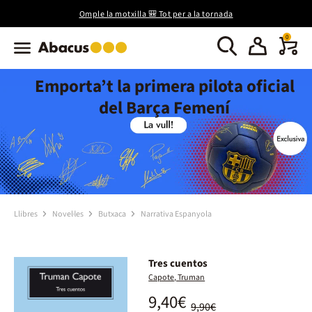
Omple la motxilla 🎒 Tot per a la tornada
0
Emporta’t la primera pilota oficial
del Barça Femení
Llibres
Novel·les
Butxaca
Narrativa Espanyola
Tres cuentos
Capote, Truman
9,40€
9,90€