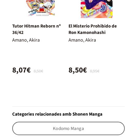
Tutor Hitman Reborn nº
El Misterio Prohibido de
36/42
Ron Kamonohashi
Amano, Akira
Amano, Akira
8,07€
8,50€
8,50€
8,95€
Categories relacionades amb Shonen Manga
Kodomo Manga