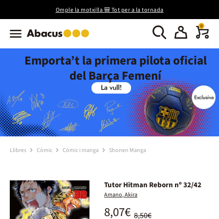
Omple la motxilla 🎒 Tot per a la tornada
0
Emporta’t la primera pilota oficial
del Barça Femení
Llibres
Còmic
Còmic i manga
Shonen Manga
Tutor Hitman Reborn nº 32/42
Amano, Akira
8,07€
8,50€