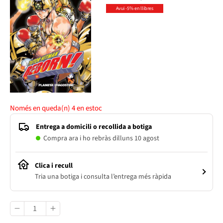
Avui -5% en llibres
Només en queda(n)
4
en estoc
Entrega a domicili o recollida a botiga
Compra ara i ho rebràs dilluns 10 agost
Clica i recull
Tria una botiga i consulta l’entrega més ràpida