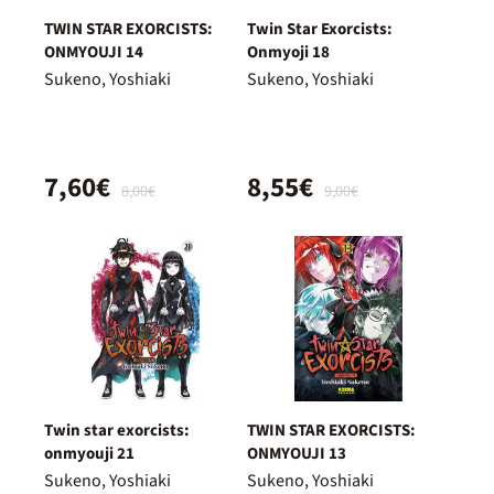
TWIN STAR EXORCISTS:
Twin Star Exorcists:
ONMYOUJI 14
Onmyoji 18
Sukeno, Yoshiaki
Sukeno, Yoshiaki
7,60€
8,55€
8,00€
9,00€
Twin star exorcists:
TWIN STAR EXORCISTS:
onmyouji 21
ONMYOUJI 13
Sukeno, Yoshiaki
Sukeno, Yoshiaki