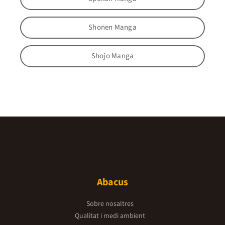
Shonen Manga
Shojo Manga
Abacus
Sobre nosaltres
Qualitat i medi ambient