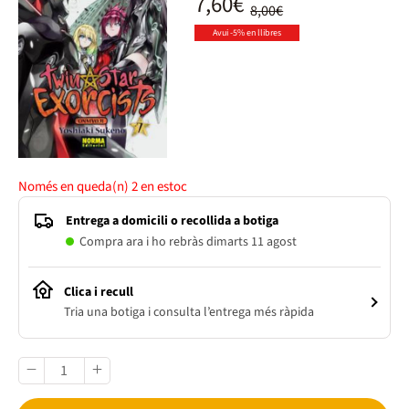
7,60€
8,00€
Avui -5% en llibres
Només en queda(n)
2
en estoc
Entrega a domicili o recollida a botiga
Compra ara i ho rebràs dimarts 11 agost
Clica i recull
Tria una botiga i consulta l’entrega més ràpida