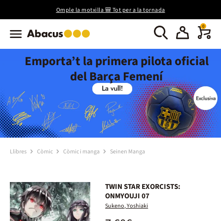
Omple la motxilla 🎒 Tot per a la tornada
0
Emporta’t la primera pilota oficial
del Barça Femení
Llibres
Còmic
Còmic i manga
Seinen Manga
TWIN STAR EXORCISTS:
ONMYOUJI 07
Sukeno, Yoshiaki