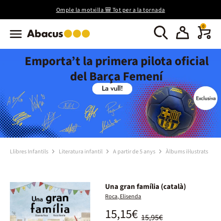
Omple la motxilla 🎒 Tot per a la tornada
0
Emporta’t la primera pilota oficial
del Barça Femení
Llibres Infantils
Literatura infantil
A partir de 5 anys
Àlbums il·lustrats
Una gran família (català)
Roca, Elisenda
15,15€
15,95€