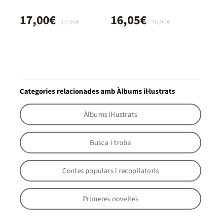
17,00€
16,05€
17,90€
16,90€
Categories relacionades amb Àlbums il·lustrats
Àlbums il·lustrats
Busca i troba
Contes populars i recopilatoris
Primeres novel·les