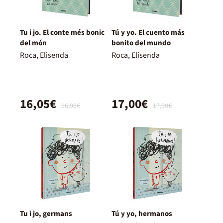
Tu i jo. El conte més bonic
Tú y yo. El cuento más
del món
bonito del mundo
Roca, Elisenda
Roca, Elisenda
16,05€
17,00€
16,90€
17,90€
Tu i jo, germans
Tú y yo, hermanos