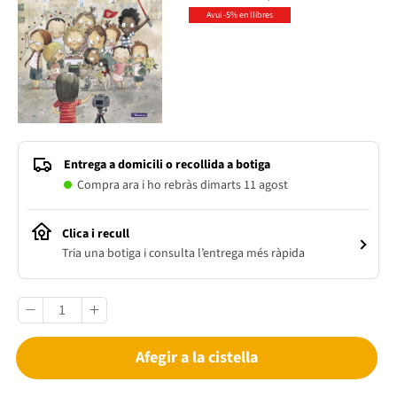
Avui -5% en llibres
Entrega a domicili o recollida a botiga
Compra ara i ho rebràs dimarts 11 agost
Clica i recull
Tria una botiga i consulta l’entrega més ràpida
Afegir a la cistella