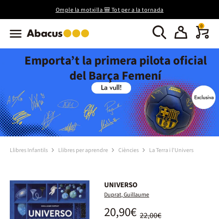
Omple la motxilla 🎒 Tot per a la tornada
0
Emporta’t la primera pilota oficial
del Barça Femení
Llibres Infantils
Llibres per aprendre
Ciències
La Terra i l'Univers
UNIVERSO
Duprat, Guillaume
20,90€
22,00€