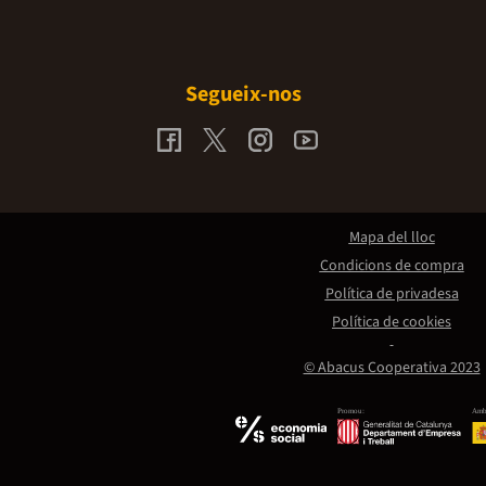
Segueix-nos
Mapa del lloc
Condicions de compra
Política de privadesa
Política de cookies
© Abacus Cooperativa 2023
Promou:
Amb 