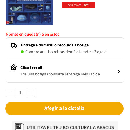
Avui -5% en llibres
Només en queda(n)
5
en estoc
Entrega a domicili o recollida a botiga
Compra ara i ho rebràs demà divendres 7 agost
Clica i recull
Tria una botiga i consulta l’entrega més ràpida
Afegir a la cistella