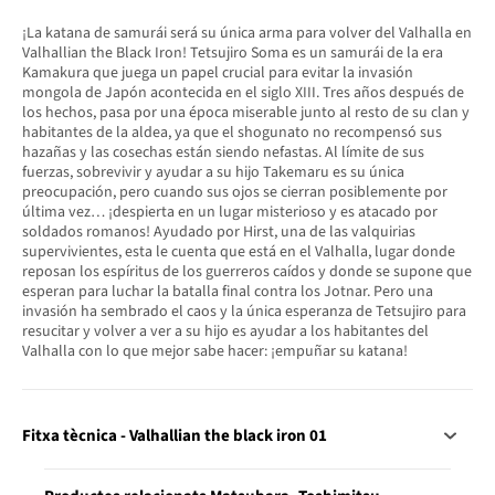
¡La katana de samurái será su única arma para volver del Valhalla en
Valhallian the Black Iron! Tetsujiro Soma es un samurái de la era
Kamakura que juega un papel crucial para evitar la invasión
mongola de Japón acontecida en el siglo XIII. Tres años después de
los hechos, pasa por una época miserable junto al resto de su clan y
habitantes de la aldea, ya que el shogunato no recompensó sus
hazañas y las cosechas están siendo nefastas. Al límite de sus
fuerzas, sobrevivir y ayudar a su hijo Takemaru es su única
preocupación, pero cuando sus ojos se cierran posiblemente por
última vez… ¡despierta en un lugar misterioso y es atacado por
soldados romanos! Ayudado por Hirst, una de las valquirias
supervivientes, esta le cuenta que está en el Valhalla, lugar donde
reposan los espíritus de los guerreros caídos y donde se supone que
esperan para luchar la batalla final contra los Jotnar. Pero una
invasión ha sembrado el caos y la única esperanza de Tetsujiro para
resucitar y volver a ver a su hijo es ayudar a los habitantes del
Valhalla con lo que mejor sabe hacer: ¡empuñar su katana!
Fitxa tècnica - Valhallian the black iron 01