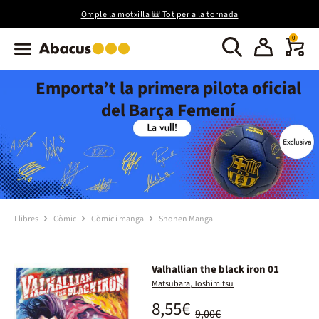
Omple la motxilla 🎒 Tot per a la tornada
0
Emporta’t la primera pilota oficial
del Barça Femení
Llibres
Còmic
Còmic i manga
Shonen Manga
Valhallian the black iron 01
Matsubara, Toshimitsu
8,55€
9,00€