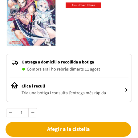
Avui -5% en llibres
Entrega a domicili o recollida a botiga
Compra ara i ho rebràs dimarts 11 agost
Clica i recull
Tria una botiga i consulta l’entrega més ràpida
Afegir a la cistella