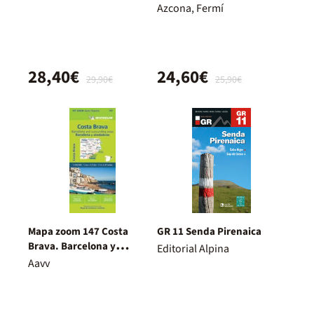
Azcona, Fermí
28,40€
24,60€
29,90€
25,90€
Mapa zoom 147 Costa
GR 11 Senda Pirenaica
Brava. Barcelona y
Editorial Alpina
alrededores
Aavv