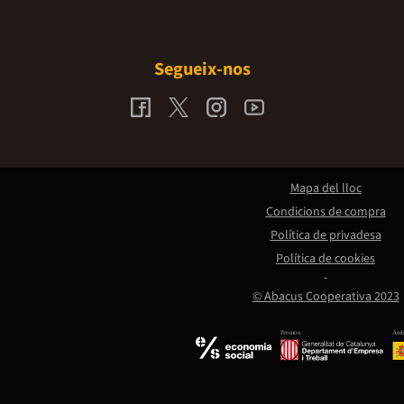
Segueix-nos
Mapa del lloc
Condicions de compra
Política de privadesa
Política de cookies
© Abacus Cooperativa 2023
Promou:
Amb 