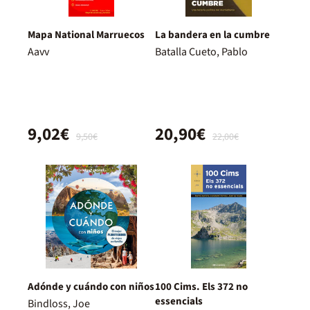
Mapa National Marruecos
La bandera en la cumbre
Aavv
Batalla Cueto, Pablo
9,02€
20,90€
9,50€
22,00€
Adónde y cuándo con niños
100 Cims. Els 372 no
essencials
Bindloss, Joe