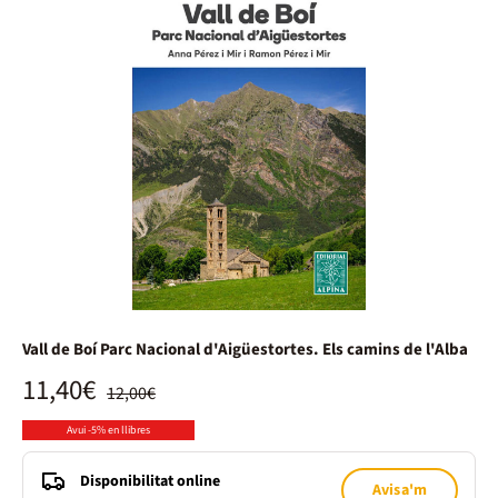
Vall de Boí Parc Nacional d'Aigüestortes. Els camins de l'Alba
11,40€
12,00€
Avui -5% en llibres
Disponibilitat online
Avisa'm