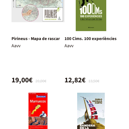
Pirineus - Mapa de rascar
100 Cims. 100 experiències
Aavv
Aavv
19,00€
12,82€
20,00€
13,50€