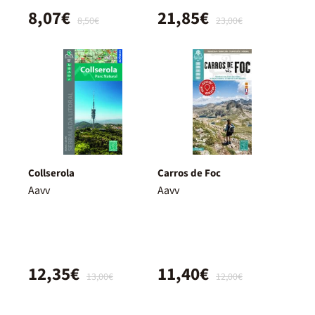
8,07€
21,85€
8,50€
23,00€
Collserola
Carros de Foc
Aavv
Aavv
12,35€
11,40€
13,00€
12,00€