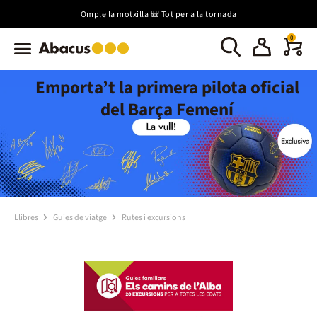
Omple la motxilla 🎒 Tot per a la tornada
0
Emporta’t la primera pilota oficial
del Barça Femení
Llibres
Guies de viatge
Rutes i excursions