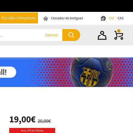
Escoles i empreses
Cercador de botigues
CAT
CAS
0
Esborrar
19,00€
20,00€
Avui -5% en llibres