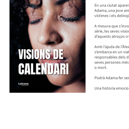
En una ciutat aparen
Adama, una jove amb
víctimes i els delinq
A mesura que s’invol
sèrie, les seves visi
d’aquests atroços cr
Amb l’ajuda de l’Àl
s’embarca en un viat
responsables dels d
seves persones més 
o mort.
Podrà Adama fer serv
Una historia emocion