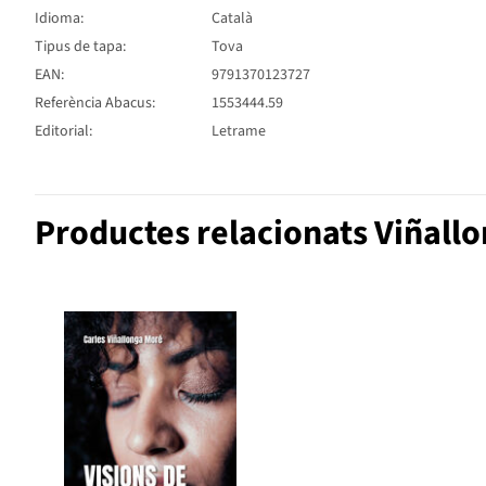
Idioma:
Català
Tipus de tapa:
Tova
EAN:
9791370123727
Referència Abacus:
1553444.59
Editorial:
Letrame
Productes relacionats Viñallo