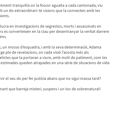
tment tranquilla on la foscor aguaita a cada cantonada, viu
 un do extraordinari: té visions que la connecten amb les
üents.
ucra en investigacions de segrestos, morts i assassinats en
ons es converteixen en la clau per desentranyar la veritat darrere
ims.
ex, un mosso d’esquadra, i amb la seva determinació, Adama
ge ple de revelacions, on cada visió l’acosta més als
elictes que la portaran a viure, amb molt de patiment, com les
estimades queden atrapades en una sèrie de situacions de vida
ir el seu do per fer justícia abans que no sigui massa tard?
ant que barreja misteri, suspens i un toc de sobrenatural!