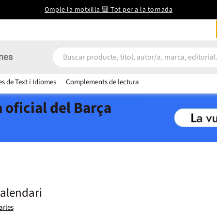
Omple la motxilla 🎒 Tot per a la tornada
nes
es de Text i Idiomes
Complements de lectura
 oficial del Barça
calendari
arles