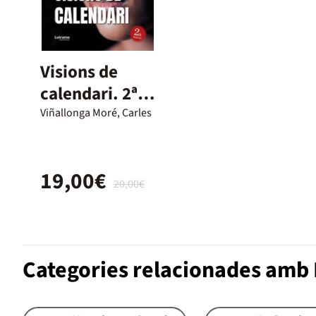
Visions de
calendari. 2ª
Edición
Viñallonga Moré, Carles
19,00€
20,00€
Categories relacionades amb 