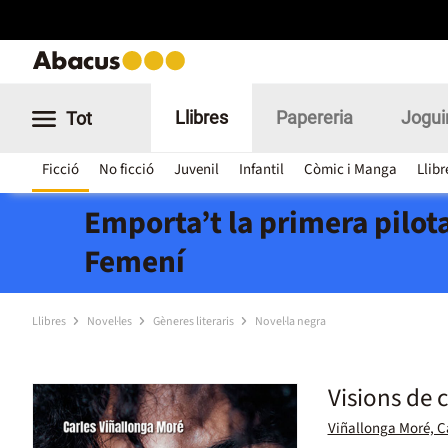
Llibres
Papereria
Jogui
Tot
Ficció
No ficció
Juvenil
Infantil
Còmic i Manga
Llibr
Emporta’t la primera pilota
Femení
Llibres
Novel·les
Gèneres literaris
Novel·la negra
Visions de 
Viñallonga Moré, C