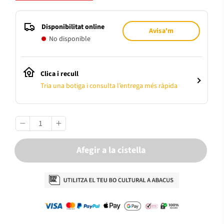
Disponibilitat online
Avisa'm
No disponible
Clica i recull
Tria una botiga i consulta l’entrega més ràpida
Afegir a la cistella