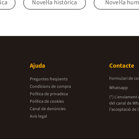
ica
Novel·la històrica
Novel·la hu
Ajuda
Contacte
Formulari de co
Preguntes freqüents
Condicions de compra
Whatsapp
Política de privadesa
(*) L'enviament 
Política de cookies
del canal de Wh
Canal de denúncies
l'acceptació de 
Avís legal