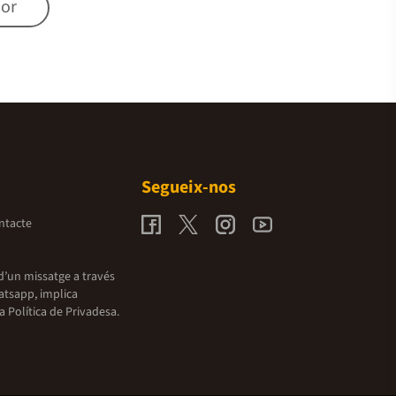
mor
Segueix-nos
ntacte
d’un missatge a través
atsapp, implica
la
Política de Privadesa.