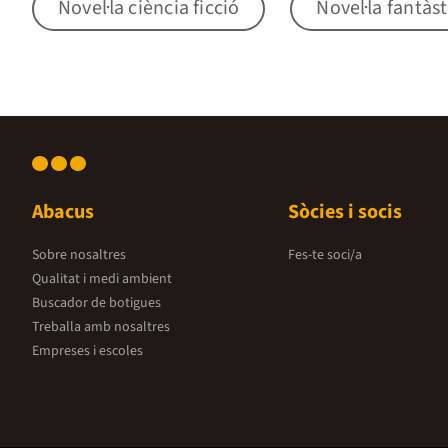
Novel·la ciència ficció
Novel·la fantàst
Abacus
Sòcies i socis
Sobre nosaltres
Fes-te soci/a
Qualitat i medi ambient
Buscador de botigues
Treballa amb nosaltres
Empreses i escoles