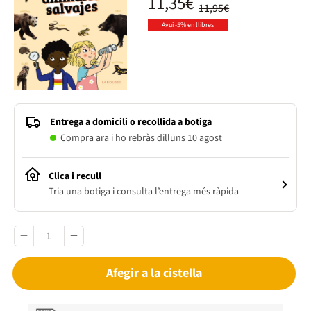
11,35€
11,95€
Avui -5% en llibres
Entrega a domicili o recollida a botiga
Compra ara i ho rebràs dilluns 10 agost
Clica i recull
Tria una botiga i consulta l’entrega més ràpida
Afegir a la cistella