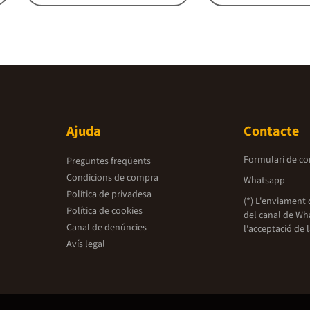
Ajuda
Contacte
Formulari de co
Preguntes freqüents
Condicions de compra
Whatsapp
Política de privadesa
(*) L'enviament 
Política de cookies
del canal de Wh
Canal de denúncies
l'acceptació de 
Avís legal