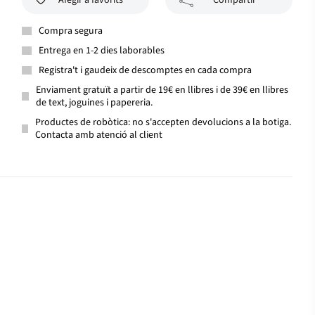
Afegir a favorits
Compartir
Compra segura
Entrega en 1-2 dies laborables
Registra't i gaudeix de descomptes en cada compra
Enviament gratuït a partir de 19€ en llibres i de 39€ en llibres
de text, joguines i papereria.
Productes de robòtica: no s'accepten devolucions a la botiga.
Contacta amb atenció al client