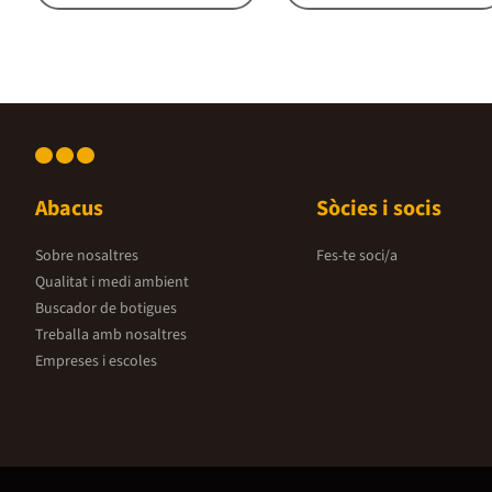
Abacus
Sòcies i socis
Sobre nosaltres
Fes-te soci/a
Qualitat i medi ambient
Buscador de botigues
Treballa amb nosaltres
Empreses i escoles