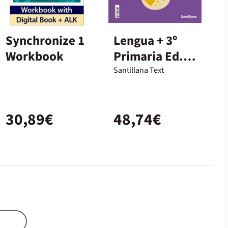
Synchronize 1
Lengua + 3º
Workbook
Primaria Ed.
Santillana
Santillana Text
30,89€
48,74€