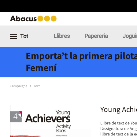
Llibres
Papereria
Jogui
Tot
Emporta’t la primera pilota
Femení
Campaigns
Text
Young Achie
Llibre de text de Yo
l’assignatura de Ang
llibre de text de la