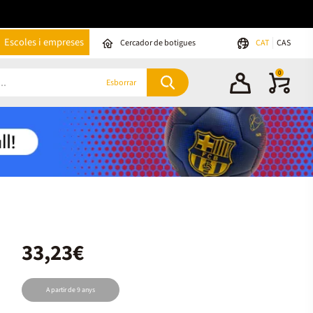
Escoles i empreses
Cercador de botigues
CAT
CAS
0
Esborrar
33,23€
A partir de 9 anys