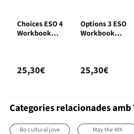
Choices ESO 4
Options 3 ESO
Workbook
Workbook
Spanish
Burlington
Books
25,30€
25,30€
Categories relacionades amb 
Bo cultural jove
May the 4th