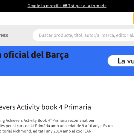
Omple la motxilla 🎒 Tot per a la tornada
nes
 oficial del Barça
vers Activity book 4 Primaria
ung Achievers Activity Book 4º Primaria recomanat per
lès per al curs de 4t Primària amb una edat de 9 a 10 anys. Es un
 editorial Richmond, editat l’any 2014 amb el codi EAN