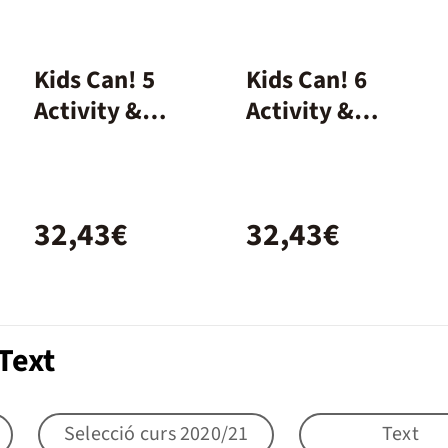
Kids Can! 5
Kids Can! 6
Activity &
Activity &
extrafun
extrafun
32,43€
32,43€
Text
Selecció curs 2020/21
Text