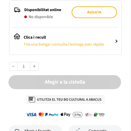
Disponibilitat online
Avisa'm
No disponible
Clica i recull
Tria una botiga i consulta l’entrega més ràpida
Afegir a la cistella