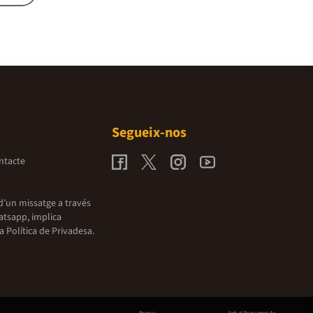
Segueix-nos
ntacte
d’un missatge a través
atsapp, implica
la
Política de Privadesa.
Promou:
Amb el finançament de: