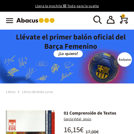
Llena la mochila 🎒 Todo para la vuelta
0
Llévate el primer balón oficial del
Barça Femenino
Libros
Libros de texto curso
01 Comprensión de Textos
García Vidal, Jesús
16,15€
17,00€