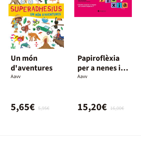
Un món
Papiroflèxia
d'aventures
per a nenes i
nens
Aavv
Aavv
5,65€
15,20€
5,95€
16,00€