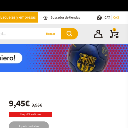
Escuelas y empresas
Buscador de tiendas
CAT
CAS
0
Borrar
9,45€
9,95€
Hoy -5% en libros
A partir de 6 años