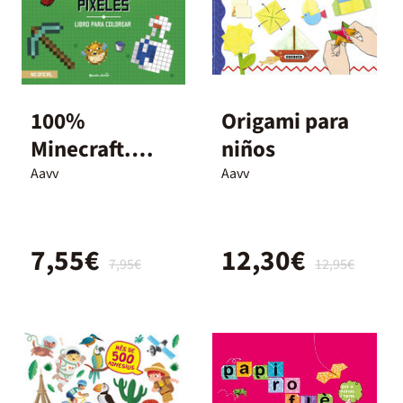
100%
Origami para
Minecraft.
niños
Pinta píxeles
Aavv
Aavv
7,55€
12,30€
7,95€
12,95€