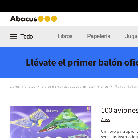
Libros
Papelería
Jugu
Todo
Llévate el primer balón of
Libros Infantiles
Libros de manualidades y entretenimiento
Manualidades
100 aviones
Aavv
Un libro para apren
sencillas instruccio