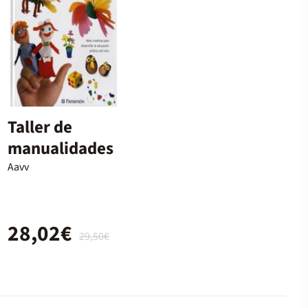
Taller de
manualidades
Aavv
28,02€
29,50€