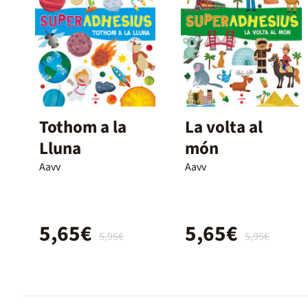
Tothom a la
La volta al
Lluna
món
Aavv
Aavv
5,65€
5,65€
5,95€
5,95€