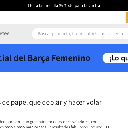
Llena la mochila 🎒 Todo para la vuelta
etes
icial del Barça Femenino
 de papel que doblar y hacer volar
der a construir un gran número de aviones voladores, con
nes paso a paso para conseguir resultados fabulosos. Incluye 100