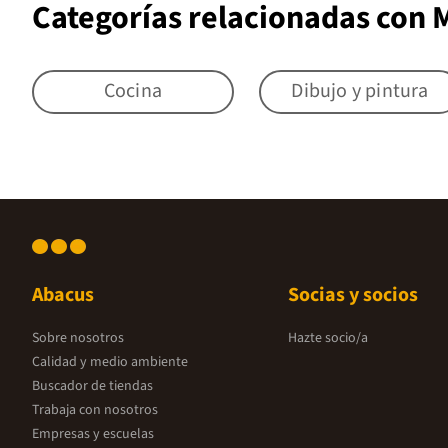
Categorías relacionadas con
Cocina
Dibujo y pintura
Abacus
Socias y socios
Sobre nosotros
Hazte socio/a
Calidad y medio ambiente
Buscador de tiendas
Trabaja con nosotros
Empresas y escuelas