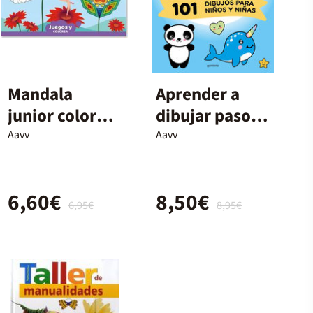
Mandala
Aprender a
junior colorea
dibujar paso a
y disfruta 09
paso
Aavv
Aavv
6,60€
8,50€
6,95€
8,95€