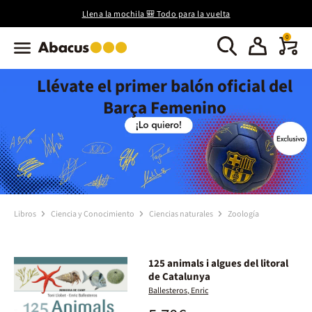
Llena la mochila 🎒 Todo para la vuelta
0
Llévate el primer balón oficial del
Barça Femenino
Libros
Ciencia y Conocimiento
Ciencias naturales
Zoología
125 animals i algues del litoral
de Catalunya
Ballesteros, Enric