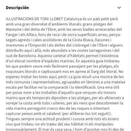
Descripción
IL·LUSTRACIONS DE TONI LLOBET Catalunya és un país petit però
amb una gran diversitat d'ambients litorals: grans platges del
Maresme i del delta de l'Ebre, amb les seves badies arrecerades del
Fangar i els Alfacs, fons de roca i de sorra superficials arreu, penya-
segats agrests i cales acollidores de la Costa Brava, llacunes i
maresmes a l'Empordà i als deltes del Llobregat i de l'Ebre i alguers
distribuïts aquí i allà, més abundats a les costes tarragonines i del
sud de Barcelona. Aquesta varietat d'hàbitats permet l'existència
d'un elevat nombre d'espècies marines. En aquesta guia trobareu
les que podem veure més fàcilment passejant per les platges, els
roquissars litorals o capbussant-nos en apnea al llarg del litoral. No
espereu trobar-les totes aquí, però! La guia recull una mostra de les
més comunes i representatives, agrupades en làmines a una mateixa
escala per facilitar-ne la comparació i la identificació. Una eina útil
per posar nom a les troballes d'aquells que cerquen els tresors
marins que els temporals dipositen a les platges, per als aficionats a
vorejar la costa amb tubs i ulleres, per als nens que descobreixen la
vida marina perseguint crancs des de les roques o intentant
capturar peixos amb el salabret (per alliberar-los tot seguit!).
Tingueu sempre una actitud prudent i curosa amb tots els éssers
vius que trobeu: no els traieu del seu hàbitat ni els manipuleu
innecessàriament. El mar és casa seva, i hem d'acostar-nos-hi des de