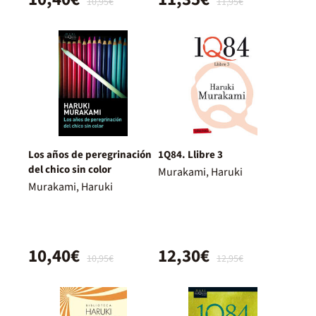
10,95€
11,95€
Los años de peregrinación
1Q84. Llibre 3
del chico sin color
Murakami, Haruki
Murakami, Haruki
10,40€
12,30€
10,95€
12,95€