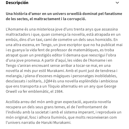
Descripción
Una història d'amor en un univers orwellià dominat pel fanatisme
de les sectes, el maltractament i la corrupció.
L'Aomame és una misteriosa jove d'uns trenta anys que assassina
maltractadors i que, quan comença la novel·la, està atrapada en un
embús, dins d'un taxi, camí de cometre un dels seus homicidis. En
una altra escena, en Tengo, un jove escriptor que no ha publicat mai
i es guanya la vida fent de professor de matemàtiques, es troba
atrapat quan un prestigiós editor li demana que reescrigui l'obra
d'una jove promesa. A partir d'aquí, les vides de l'Aomame i en
Tengo s'aniran encreuant sense arribar a tocar-se mai, en una
novel·la al més pur estil Murakami. Amb el punt just de tendresa i
melangia, i plena d'escenes màgiques i personatges inoblidables,
desclassats i solitaris,
1Q84
és una novel·la esplèndida i ambiciosa
que ens transporta a un Tòquio alternatiu en un any que George
Orwell va fer emblemàtic, el 1984.
Acollida arreu del món amb gran expectació, aquesta novel·la
recupera un dels seus grans temes, el de l'enfrontament de
l'individu amb la societat i amb el sistema imperant, i reprodueix un
món original, fosc i alhora lluminós, que molts reconeixeran com
l'univers narratiu de Haruki Murakami.