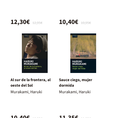
12,30€
10,40€
12,95€
10,95€
Al sur de la frontera, al
Sauce ciego, mujer
oeste del Sol
dormida
Murakami, Haruki
Murakami, Haruki
10,40€
11,35€