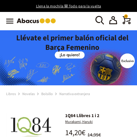
Llena la mochila 🎒 Todo para la vuelta
0
Llévate el primer balón oficial del
Barça Femenino
Libros
Novelas
Bolsillo
Narrativa extranjera
1Q84 Llibres 1 i 2
Murakami, Haruki
14,20€
14,95€