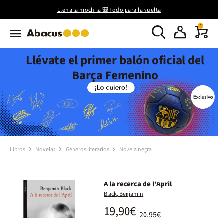
Llena la mochila 🎒 Todo para la vuelta
0
Llévate el primer balón oficial del
Barça Femenino
Libros
Novelas
Géneros literarios
Novela negra
A la recerca de l'April
Black, Benjamin
19,90€
20,95€