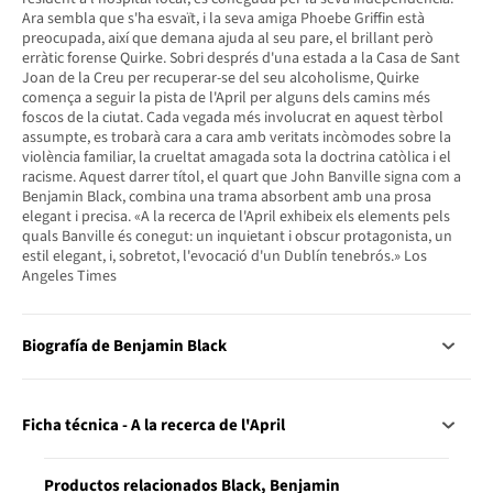
Ara sembla que s'ha esvaït, i la seva amiga Phoebe Griffin està
preocupada, així que demana ajuda al seu pare, el brillant però
erràtic forense Quirke. Sobri després d'una estada a la Casa de Sant
Joan de la Creu per recuperar-se del seu alcoholisme, Quirke
comença a seguir la pista de l'April per alguns dels camins més
foscos de la ciutat. Cada vegada més involucrat en aquest tèrbol
assumpte, es trobarà cara a cara amb veritats incòmodes sobre la
violència familiar, la crueltat amagada sota la doctrina catòlica i el
racisme. Aquest darrer títol, el quart que John Banville signa com a
Benjamin Black, combina una trama absorbent amb una prosa
elegant i precisa. «A la recerca de l'April exhibeix els elements pels
quals Banville és conegut: un inquietant i obscur protagonista, un
estil elegant, i, sobretot, l'evocació d'un Dublín tenebrós.» Los
Angeles Times
Biografía de Benjamin Black
Ficha técnica - A la recerca de l'April
Productos relacionados Black, Benjamin