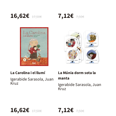
16,62€
7,12€
17,50€
7,50€
La Carolina i el llumí
La Múnia dorm sota la
manta
Igerabide Sarasola, Juan
Kruz
Igerabide Sarasola, Juan
Kruz
16,62€
7,12€
17,50€
7,50€