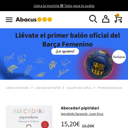
Llena la mochila 🎒 Todo para la vuelta
0
Llévate el primer balón oficial del
Barça Femenino
Libros Infantiles
Literatura infantil
A partir de 3 años
Primeras lecturas
Abecedari pipiridari
Igerabide Sarasola, Juan Kruz
15,20€
16,00€