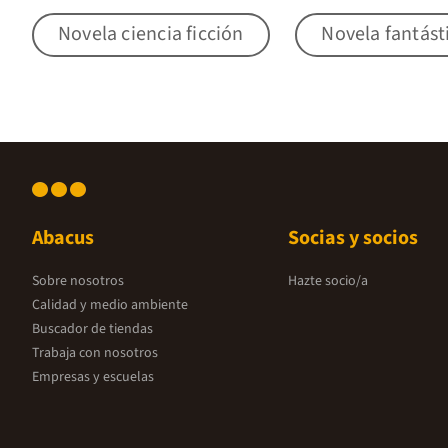
Novela ciencia ficción
Novela fantást
Abacus
Socias y socios
Sobre nosotros
Hazte socio/a
Calidad y medio ambiente
Buscador de tiendas
Trabaja con nosotros
Empresas y escuelas