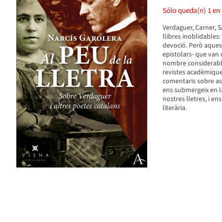
Sólo queda(n)
1
en 
Verdaguer, Carner, S
llibres inoblidables:
devoció. Però aquest
epistolars- que van 
nombre considerable
revistes acadèmiques 
comentaris sobre asp
ens submergeix en l
nostres lletres, i en
literària.