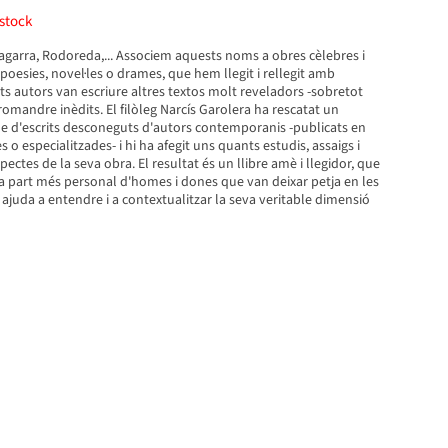
stock
agarra, Rodoreda,... Associem aquests noms a obres cèlebres i
 poesies, novel·les o drames, que hem llegit i rellegit amb
s autors van escriure altres textos molt reveladors -sobretot
romandre inèdits. El filòleg Narcís Garolera ha rescatat un
 d'escrits desconeguts d'autors contemporanis -publicats en
o especialitzades- i hi ha afegit uns quants estudis, assaigs i
ectes de la seva obra. El resultat és un llibre amè i llegidor, que
a part més personal d'homes i dones que van deixar petja en les
s ajuda a entendre i a contextualitzar la seva veritable dimensió