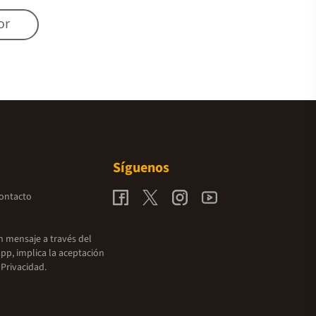
or
Síguenos
contacto
un mensaje a través del
pp, implica la aceptación
 Privacidad.