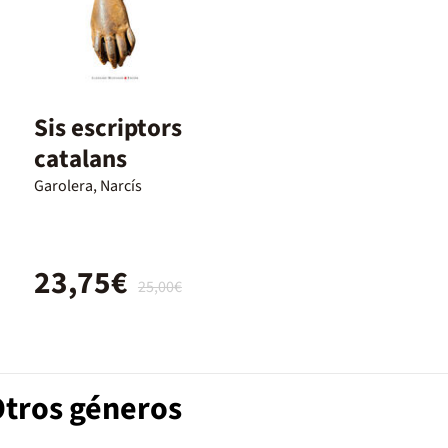
Sis escriptors
catalans
Garolera, Narcís
23,75€
25,00€
Otros géneros