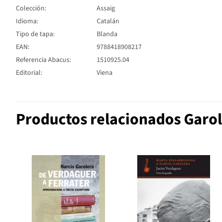
Colección:
Assaig
Idioma:
Catalán
Tipo de tapa:
Blanda
EAN:
9788418908217
Referencia Abacus:
1510925.04
Editorial:
Viena
Productos relacionados Garol