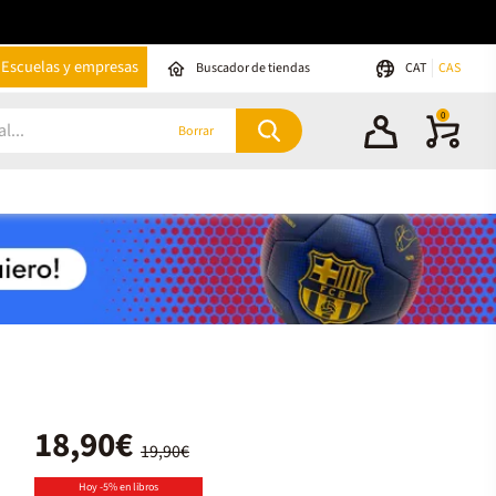
Escuelas y empresas
Buscador de tiendas
CAT
CAS
0
Borrar
18,90€
19,90€
Hoy -5% en libros