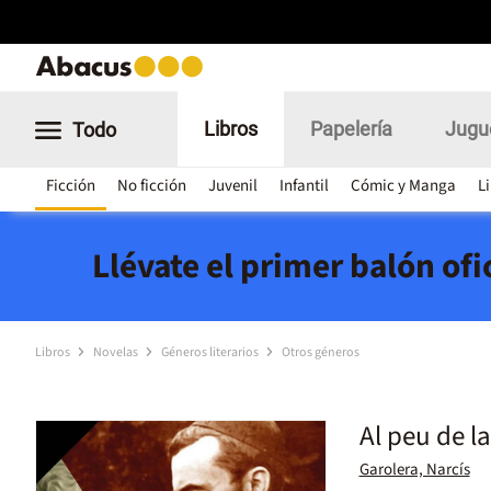
Libros
Papelería
Jugu
Todo
Ficción
No ficción
Juvenil
Infantil
Cómic y Manga
L
Llévate el primer balón of
Libros
Novelas
Géneros literarios
Otros géneros
Al peu de la
Garolera, Narcís