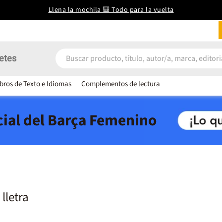
Llena la mochila 🎒 Todo para la vuelta
etes
ibros de Texto e Idiomas
Complementos de lectura
icial del Barça Femenino
 lletra