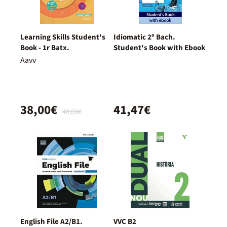
Learning Skills Student's
Idiomatic 2º Bach.
Book - 1r Batx.
Student's Book with Ebook
Aavv
38,00€
41,47€
40,00€
English File A2/B1.
VVC B2