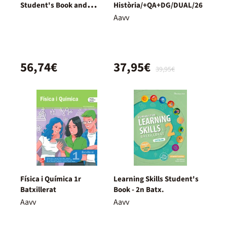
Student's Book and
Història/+QA+DG/DUAL/26
Workbook + Digital
Aavv
(Without Key Pack)
56,74€
37,95€
39,95€
Física i Química 1r
Learning Skills Student's
Batxillerat
Book - 2n Batx.
Aavv
Aavv