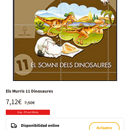
Els Murris 11 Dinosaures
7,12€
7,50€
Hoy -5% en libros
Disponibilidad online
Avísame