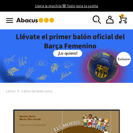
Llena la mochila 🎒 Todo para la vuelta
0
Llévate el primer balón oficial del
Barça Femenino
Libros
Libros de texto curso