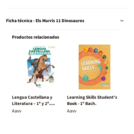
Ficha técnica - Els Murris 11 Dinosaures
Productos relacionados
Lengua Castellana y
Learning Skills Student's
Literatura – 1º y 2º
Book - 1º Bach.
Bachillerato – Nuevo
Aavv
Aavv
Proyecto Delfos