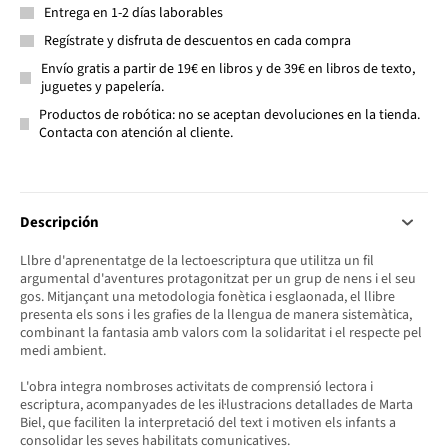
Entrega en 1-2 días laborables
Regístrate y disfruta de descuentos en cada compra
Envío gratis a partir de 19€ en libros y de 39€ en libros de texto,
juguetes y papelería.
Productos de robótica: no se aceptan devoluciones en la tienda.
Contacta con atención al cliente.
Descripción
Llbre d'aprenentatge de la lectoescriptura que utilitza un fil
argumental d'aventures protagonitzat per un grup de nens i el seu
gos. Mitjançant una metodologia fonètica i esglaonada, el llibre
presenta els sons i les grafies de la llengua de manera sistemàtica,
combinant la fantasia amb valors com la solidaritat i el respecte pel
medi ambient.
L'obra integra nombroses activitats de comprensió lectora i
escriptura, acompanyades de les il·lustracions detallades de Marta
Biel, que faciliten la interpretació del text i motiven els infants a
consolidar les seves habilitats comunicatives.