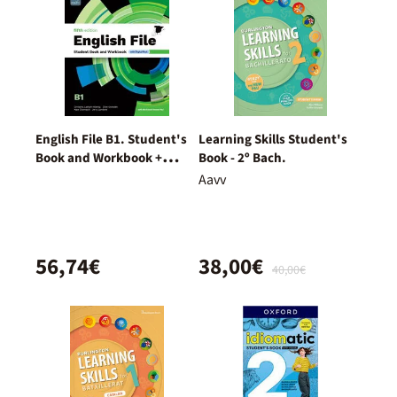
English File B1. Student's
Learning Skills Student's
Book and Workbook +
Book - 2º Bach.
Digital (With Key Pack)
Aavv
56,74€
38,00€
40,00€