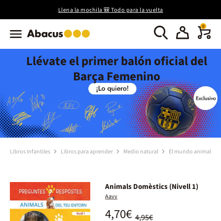
Llena la mochila 🎒 Todo para la vuelta
0
Llévate el primer balón oficial del
Barça Femenino
Libros Infantiles
Libros para aprender
Medio natural
El mundo animal
Animals Domèstics (Nivell 1)
Aavv
4,70€
4,95€