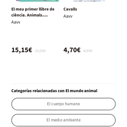
El meu primer llibre de
Cavalls
ciència. Animals
Aavv
al·lucinants
Aavv
15,15€
4,70€
15,95€
4,95€
Categorías relacionadas con El mundo animal
El cuerpo humano
El medio ambiente