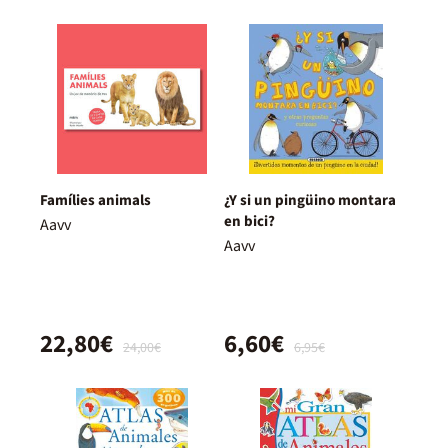
Famílies animals
¿Y si un pingüino montara
en bici?
Aavv
Aavv
22,80€
6,60€
24,00€
6,95€