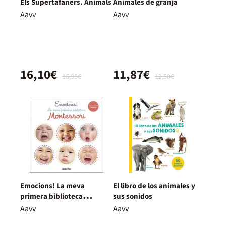
Els Supertafaners. Animals
Animales de granja
Aavv
Aavv
16,10€
11,87€
16,95€
12,50€
Emocions! La meva
El libro de los animales y
primera biblioteca
sus sonidos
Montessori
Aavv
Aavv