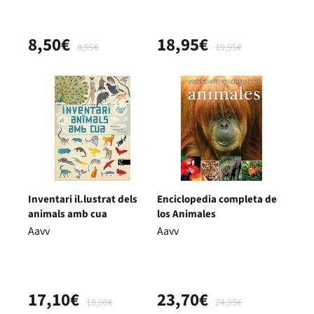
8,50€
18,95€
8,95€
19,95€
Inventari il.lustrat dels
Enciclopedia completa de
animals amb cua
los Animales
Aavv
Aavv
17,10€
23,70€
18,00€
24,95€