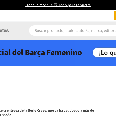
Llena la mochila 🎒 Todo para la vuelta
etes
icial del Barça Femenino
rcera entrega de la Serie Crave, que ya ha cautivado a más de
 España.