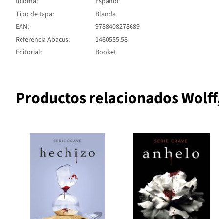
Idioma:
Español
Tipo de tapa:
Blanda
EAN:
9788408278689
Referencia Abacus:
1460555.58
Editorial:
Booket
Productos relacionados Wolff