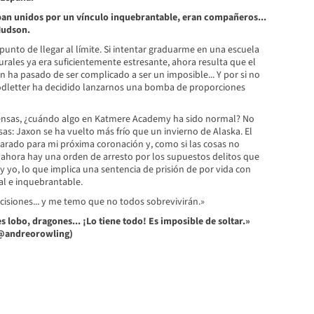
ban unidos por un vínculo inquebrantable, eran compañeros...
Hudson.
punto de llegar al límite. Si intentar graduarme en una escuela
rales ya era suficientemente estresante, ahora resulta que el
n ha pasado de ser complicado a ser un imposible... Y por si no
oodletter ha decidido lanzarnos una bomba de proporciones
iensas, ¿cuándo algo en Katmere Academy ha sido normal? No
as: Jaxon se ha vuelto más frío que un invierno de Alaska. El
parado para mi próxima coronación y, como si las cosas no
ahora hay una orden de arresto por los supuestos delitos que
yo, lo que implica una sentencia de prisión de por vida con
l e inquebrantable.
isiones... y me temo que no todos sobrevivirán.»
lobo, dragones... ¡Lo tiene todo! Es imposible de soltar.»
@andreorowling)