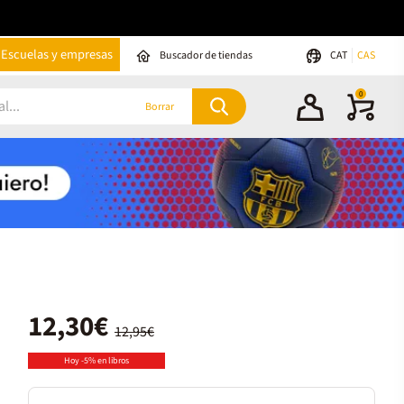
Escuelas y empresas
Buscador de tiendas
CAT
CAS
0
Borrar
12,30€
12,95€
Hoy -5% en libros