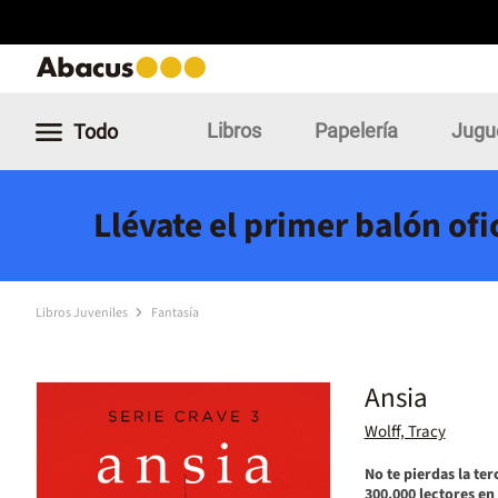
Libros
Papelería
Jugu
Todo
Llévate el primer balón of
Libros Juveniles
Fantasía
Ansia
Wolff, Tracy
No te pierdas la te
300.000 lectores en