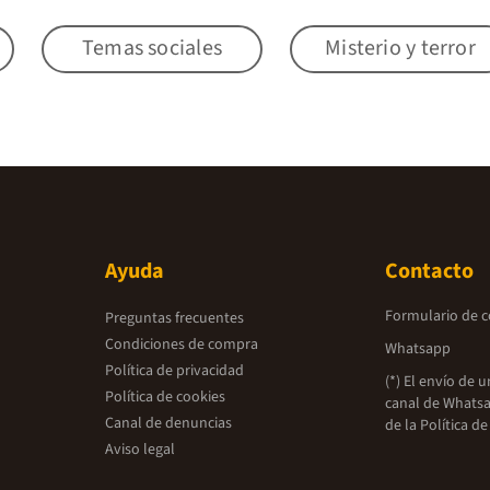
Temas sociales
Misterio y terror
Ayuda
Contacto
Formulario de 
Preguntas frecuentes
Condiciones de compra
Whatsapp
Política de privacidad
(*) El envío de 
Política de cookies
canal de Whatsa
Canal de denuncias
de la
Política de
Aviso legal