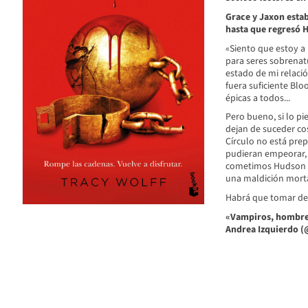
Grace y Jaxon esta
hasta que regresó 
«Siento que estoy a 
para seres sobrenatu
estado de mi relació
fuera suficiente Bl
épicas a todos...
Pero bueno, si lo p
dejan de suceder cos
Círculo no está pre
pudieran empeorar, 
cometimos Hudson y 
una maldición morta
Habrá que tomar dec
«Vampiros, hombres 
Andrea Izquierdo
(