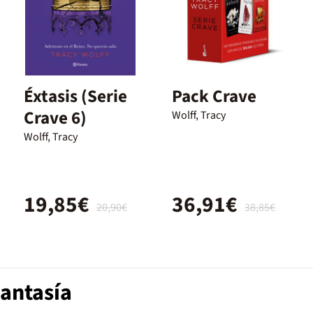
Éxtasis (Serie
Pack Crave
Crave 6)
Wolff, Tracy
Wolff, Tracy
19,85€
36,91€
20,90€
38,85€
Fantasía