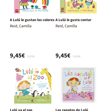
A Lulú le gustan los colores
A Lulú le gusta contar
Reid, Camilla
Reid, Camilla
9,45€
9,45€
9,95€
9,95€
Lulú va al zoo
Los zapatos de Lulú