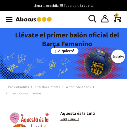
Llena la mochila 🎒 Todo para la vuelta
0
Llévate el primer balón oficial del
Barça Femenino
Libros Infantiles
Literatura infantil
A partir de 3 años
Primeros Conocimientos
Aquesta és la Lulú
Reid, Camilla