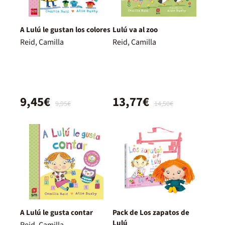
A Lulú le gustan los colores
Lulú va al zoo
Reid, Camilla
Reid, Camilla
9,45€
13,77€
9,95€
14,50€
A Lulú le gusta contar
Pack de Los zapatos de
Lulú
Reid, Camilla