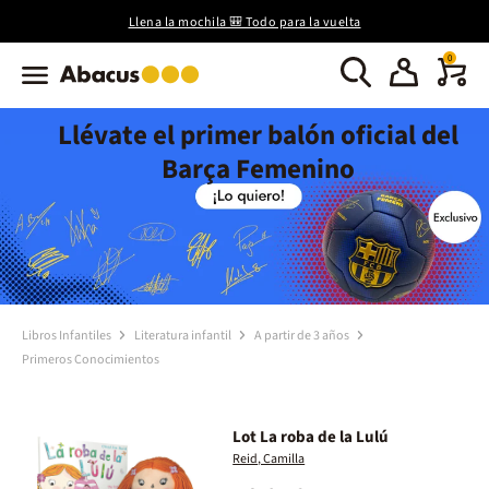
Llena la mochila 🎒 Todo para la vuelta
0
Llévate el primer balón oficial del
Barça Femenino
Libros Infantiles
Literatura infantil
A partir de 3 años
Primeros Conocimientos
Lot La roba de la Lulú
Reid, Camilla