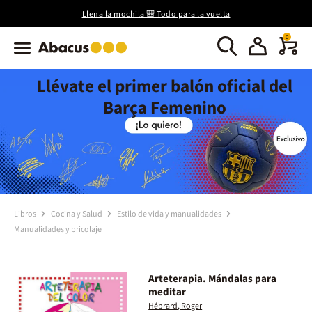
Llena la mochila 🎒 Todo para la vuelta
0
Llévate el primer balón oficial del
Barça Femenino
Libros
Cocina y Salud
Estilo de vida y manualidades
Manualidades y bricolaje
Arteterapia. Mándalas para
meditar
Hébrard, Roger