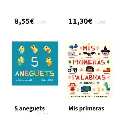
8,55€
11,30€
9,00€
11,90€
5 aneguets
Mis primeras