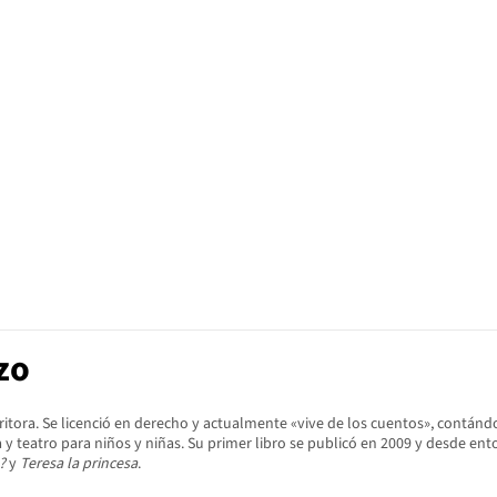
zo
critora. Se licenció en derecho y actualmente «vive de los cuentos», contánd
ra y teatro para niños y niñas. Su primer libro se publicó en 2009 y desde e
?
y
Teresa la princesa
.