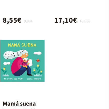
8,55€
17,10€
9,00€
18,00€
Mamá suena