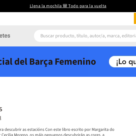
Llena la mochila 🎒 Todo para la vuelta
etes
icial del Barça Femenino
s
l
ra descubrir as estacións Con este libro escrito por Margarita do
r Cecilia Moreno, os máis pequenos descubrirán as cores, a