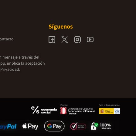
Síguenos
contacto
un mensaje a través del
pp, implica la aceptación
 Privacidad.
Promou:
Amb el finançament de: