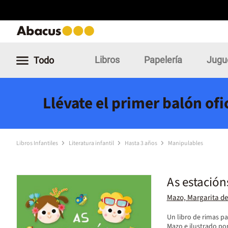
Libros
Papelería
Jugu
Todo
Llévate el primer balón of
Libros Infantiles
Literatura infantil
Hasta 3 años
Manipulables
As estación
Mazo, Margarita de
Un libro de rimas pa
Mazo e ilustrado po