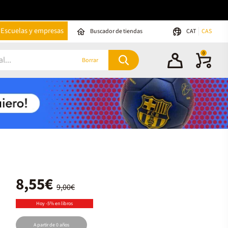
Escuelas y empresas
Buscador de tiendas
CAT
CAS
0
Borrar
8,55€
9,00€
Hoy -5% en libros
A partir de 0 años