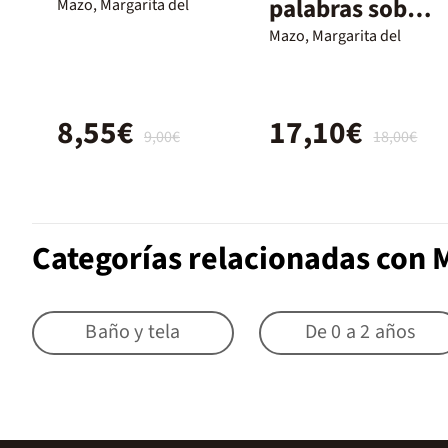
palabras sobre
Mazo, Margarita del
mí
Mazo, Margarita del
8,55€
17,10€
9,00€
18,00€
Categorías relacionadas con 
Baño y tela
De 0 a 2 años