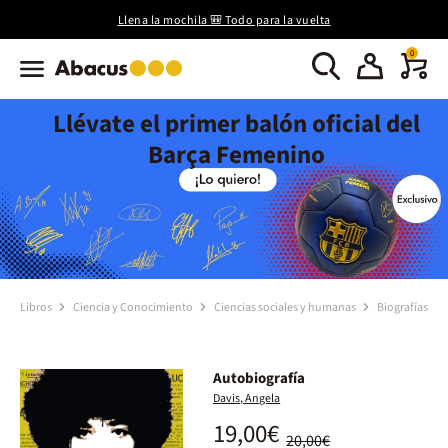
Llena la mochila 🎒 Todo para la vuelta
0
Llévate el primer balón oficial del
Barça Femenino
Libros
Ciencia y Conocimiento
Ciencias sociales y humanas
Biografías
Autobiografía
Davis, Angela
19,00€
20,00€