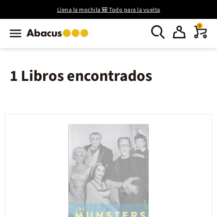
Llena la mochila 🎒 Todo para la vuelta
0
1 Libros encontrados