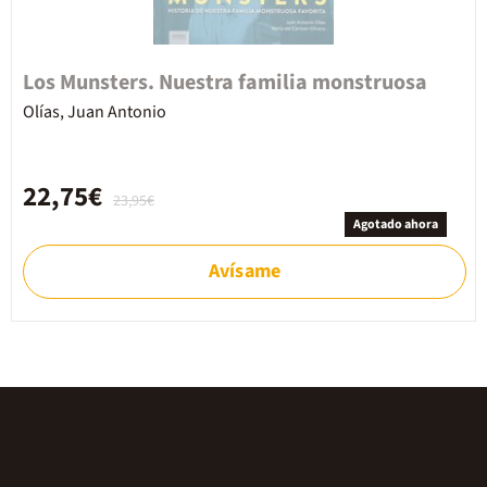
Los Munsters. Nuestra familia monstruosa
Olías, Juan Antonio
22,75€
23,95€
Agotado ahora
Avísame