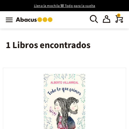
Llena la mochila 🎒 Todo para la vuelta
0
1 Libros encontrados