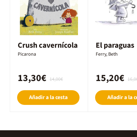
Crush cavernícola
El paraguas
Picarona
Ferry, Beth
13,30€
15,20€
14,00€
16,0
Añadir a la cesta
Añadir a la c