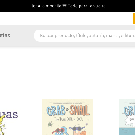
Llena la mochila 🎒 Todo para la vuelta
etes