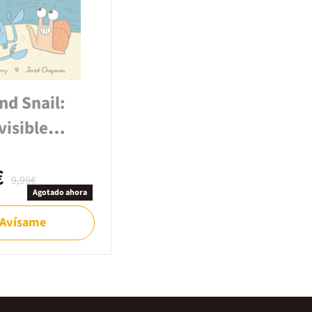
nd Snail:
visible
h
€
9,99€
Agotado ahora
Avísame