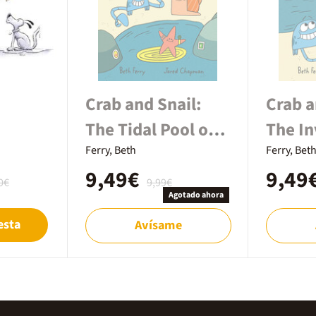
Crab and Snail:
Crab a
The Tidal Pool of
The In
Cool
Ferry, Beth
Whale
Ferry, Bet
9,49€
9,49
0€
9,99€
Agotado ahora
esta
Avísame