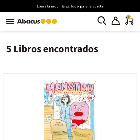
Llena la mochila 🎒 Todo para la vuelta
0
5 Libros encontrados