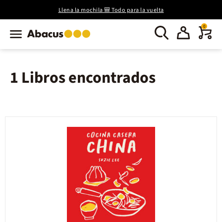
Llena la mochila 🎒 Todo para la vuelta
0
1 Libros encontrados