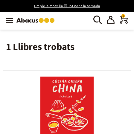
Omple la motxilla 🎒 Tot per a la tornada
0
1 Llibres trobats