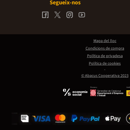
Segueix-nos
Mapa del lloc
Condicions de compra
Política de privadesa
Política de cookies
© Abacus Cooperativa 2023
Promou:
Amb 