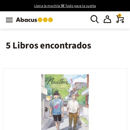
Llena la mochila 🎒 Todo para la vuelta
0
5 Libros encontrados