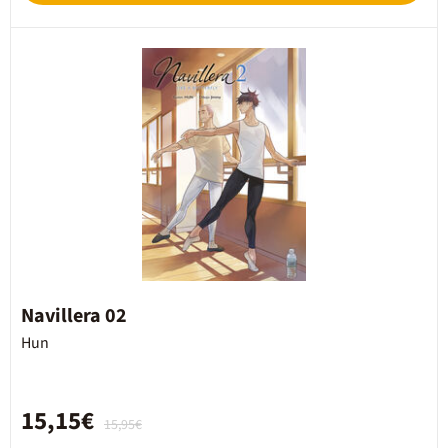
Navillera 02
Hun
15,15€
15,95€