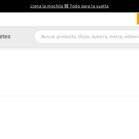
Llena la mochila 🎒 Todo para la vuelta
etes