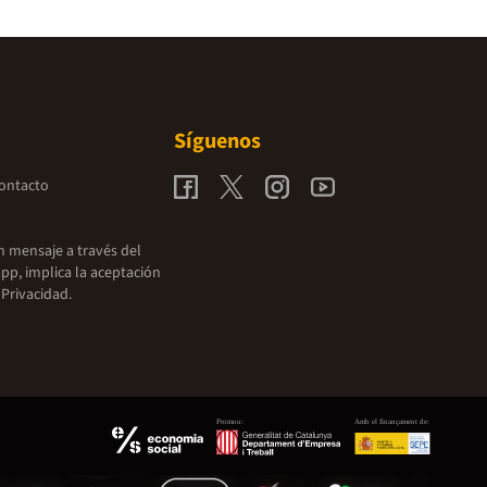
Síguenos
contacto
un mensaje a través del
pp, implica la aceptación
 Privacidad.
Promou:
Amb el finançament de: