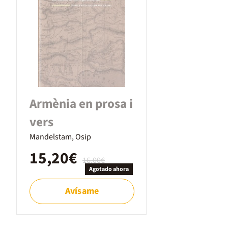
Armènia en prosa i
vers
Mandelstam, Osip
15,20€
16,00€
Agotado ahora
Avísame