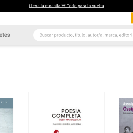
Llena la mochila 🎒 Todo para la vuelta
etes