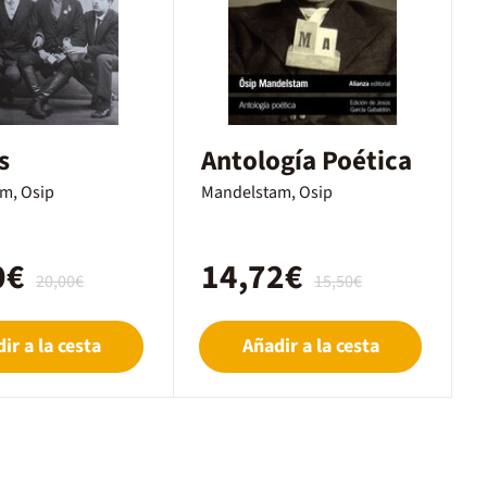
s
Antología Poética
m, Osip
Mandelstam, Osip
0€
14,72€
20,00€
15,50€
ir a la cesta
Añadir a la cesta