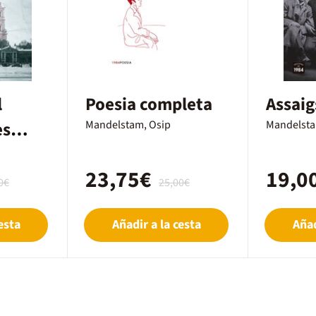
l
Poesia completa
Assaig
es
Mandelstam, Osip
Mandelsta
23,75€
19,0
0€
25,00€
esta
Añadir a la cesta
Añad