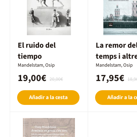
El ruido del
La remor de
tiempo
temps i altr
Mandelstam, Osip
proses
Mandelstam, Osip
19,00€
17,95€
20,00€
18,9
Añadir a la cesta
Añadir a la c