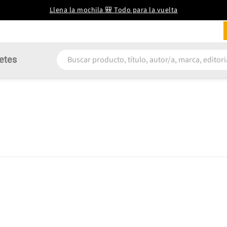
Llena la mochila 🎒 Todo para la vuelta
etes