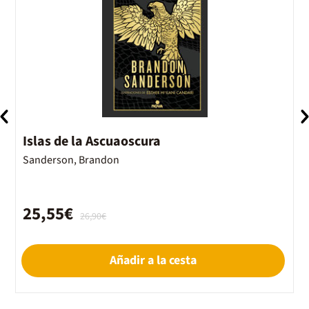
Islas de la Ascuaoscura
I
Sanderson, Brandon
S
25,55€
26,90€
Añadir a la cesta