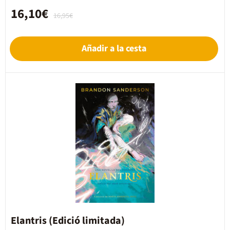
16,10€
16,95€
Añadir a la cesta
Elantris (Edició limitada)