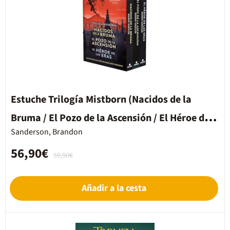
Estuche Trilogía Mistborn (Nacidos de la
Bruma / El Pozo de la Ascensión / El Héroe de
Sanderson, Brandon
las Eras) (Nacidos de la Bruma [Mistborn])
56,90€
59,90€
Añadir a la cesta