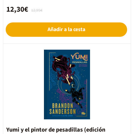
12,30€
12,95€
Añadir a la cesta
Yumi y el pintor de pesadillas (edición